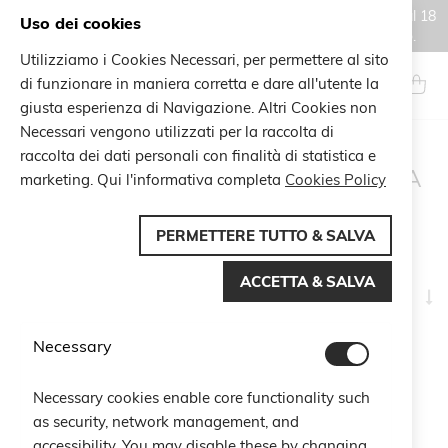
Gli ordini effettuati durante il periodo di chiusura estiva, dal 6 al 18
Uso dei cookies
agosto, saranno processati e spediti a partire dal 19 agosto.
Utilizziamo i Cookies Necessari, per permettere al sito
Salta
al
di funzionare in maniera corretta e dare all'utente la
Search
Carrel
contenuto
giusta esperienza di Navigazione. Altri Cookies non
Necessari vengono utilizzati per la raccolta di
raccolta dei dati personali con finalità di statistica e
RISULTATI DI RICERCA
marketing. Qui l'informativa completa
Cookies Policy
PER: 'PERLA E RED
FUXIA'
PERMETTERE TUTTO & SALVA
ACCETTA & SALVA
I
Naviga per
la
di
Necessary
Articoli
109
-
110
di
110
cr
Termini di ricerca correlati
Necessary cookies enable core functionality such
perla e rose fuxia expr 996820638 840490741
as security, network management, and
perla e rose fuxia expo 833651539 803361118
accessibility. You may disable these by changing