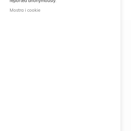
reported anonymously.
Mostra i cookie
Newsletter
ISCRIVITI
#SOCIALS
MENU
Bracelets
Charity
Specials