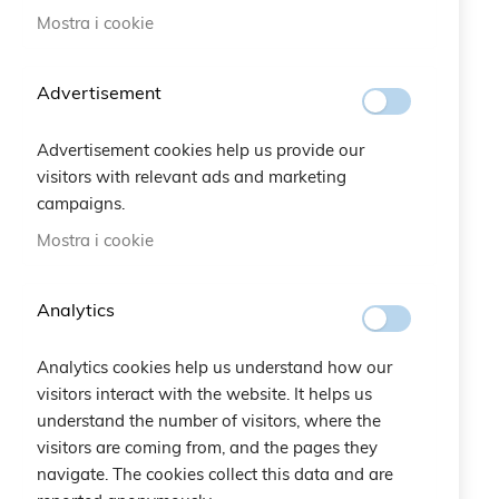
Braccialetto Clover
Braccialetto Make a
Mostra i cookie
Lovers Kids
Wish Cristalli
15,00 €
25,00 €
Advertisement
Advertisement cookies help us provide our
visitors with relevant ads and marketing
campaigns.
Mostra i cookie
Pagina
Pagina
Precedente
Pagina
Pagina
Pagina
Attualmente
1
2
3
4
Analytics
stai
leggendo
Analytics cookies help us understand how our
la
La mia lista desideri
visitors interact with the website. It helps us
pagina
understand the number of visitors, where the
Non ci sono articoli nella lista desideri.
visitors are coming from, and the pages they
navigate. The cookies collect this data and are