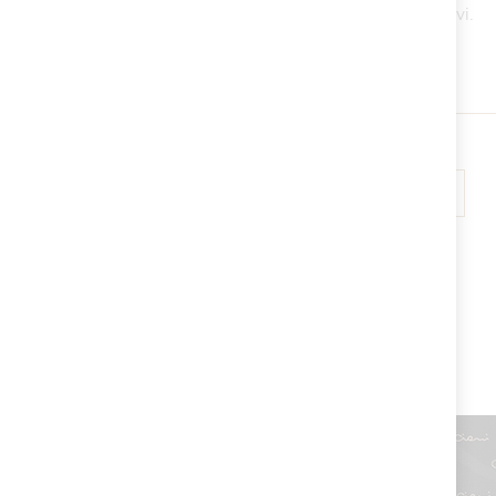
Più articoli acquisti, e più saranno i tuoi vantaggi esclusivi.
(Esclusi i prodotti già in promo)
Original
-15%
-20%
Price
1 Articolo
2 Articoli
3+ Articoli
CELEBRITIES