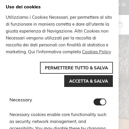
Gli ordini effettuati durante il periodo di chiusura estiva, dal 6 al 18
Uso dei cookies
agosto, saranno processati e spediti a partire dal 19 agosto.
Utilizziamo i Cookies Necessari, per permettere al sito
Salta
al
di funzionare in maniera corretta e dare all'utente la
Search
Carrel
contenuto
giusta esperienza di Navigazione. Altri Cookies non
Necessari vengono utilizzati per la raccolta di
raccolta dei dati personali con finalità di statistica e
marketing. Qui l'informativa completa
Cookies Policy
PERMETTERE TUTTO & SALVA
ACCETTA & SALVA
Necessary
Necessary cookies enable core functionality such
as security, network management, and
accessibility. You may disable these by changing