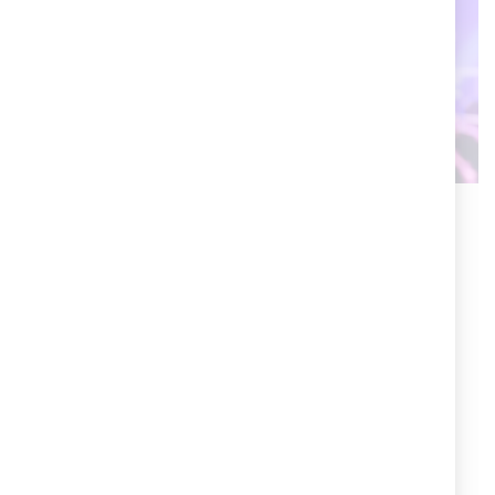
Cruciani C per Pacha Ibiza
Cruciani C ha creato uno speciale braccialetto con
packaging personalizzato per l'evento Flower Power
organizzato dal Pacha di Ibiza. Questo braccialetto è
stato progettato per rappresentare lo spirito gioioso e
colorato dell'evento, celebrando la cultura e la musica
degli anni '60 e '70.