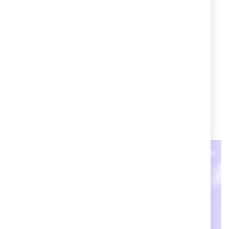
Cruciani C per Azimut|Benetti Group
Azimut|Benetti Group ha scelto Cruciani C per riflettere
il gusto e lo stile del Made in Italy al massimo livello,
in perfetta armonia con la filosofia del Gruppo.