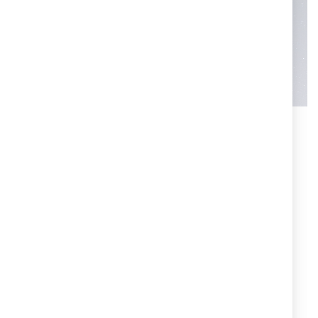
Cruciani C per Warner Bros
Una collaborazione prestigiosa quella tra Crucani C e
la Warner Bros, che ha permesso di creare i braccialetti
dei personaggi più iconici della nota azienda
cinematografica.