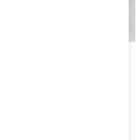
Cruciani C per Jaeger-LeCoultre
Cruciani C ha creato per Jaeger-LeCoultre un
braccialetto esclusivo per celebrare un evento speciale
durante il Festival del Cinema di Venezia.