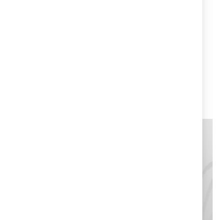
Cruciani C per Biotherm L'Oréal Paris
Cruciani C ha dedicato un beauty case speciale in
collaborazione con Biotherm e L'Oréal Paris, per la
limited edition natalizia di prodotti skincare in scatole
speciali.