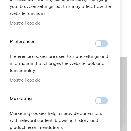
valorizzare l’identità del partner, attraverso dettagli curati,
your browser settings, but this may affect how the
packaging dedicati e un forte impatto comunicativo.
website functions.
Queste collaborazioni rappresentano un capitolo
Mostra i cookie
importante della storia del brand, testimoniando la sua
capacità di unire creatività, artigianalità e visione
contemporanea.
Preferences
Preference cookies are used to store settings and
information that changes the website look and
functionality.
Mostra i cookie
Marketing
Marketing cookies help us provide our visitors
with relevant content, browsing history, and
product recommendations.