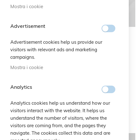
Mostra i cookie
Advertisement
Advertisement cookies help us provide our
Cruciani C per Maserati
visitors with relevant ads and marketing
campaigns.
Disponibile in una gamma di colori accattivanti, il
Mostra i cookie
braccialetto Cruciani Trident, appositamente realizzato
per Maserati in pizzo macramè, rappresenta l'eleganza
tipica e i valori sportivi del costruttore di auto di
Analytics
Modena attraverso il suo simbolo famoso in tutto il
mondo. Un tocco di glamour che eleva lo stile
Analytics cookies help us understand how our
personale di chi lo indossa, adatto per qualsiasi
visitors interact with the website. It helps us
occasione.
understand the number of visitors, where the
visitors are coming from, and the pages they
navigate. The cookies collect this data and are