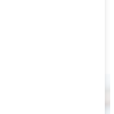
Cruciani C per Zulal Wellness Resort
Cruciani C ha creato un bracciale dedicato a Zulal
Wellness Resort, una delle strutture ricettive tra le più
lussuose al mondo. Il bracciale, realizzato con la
tecnica artigianale di Cruciani e decorato con elementi
eleganti e raffinati, rappresenta l'eccellenza e lo stile
unico del marchio Zulal Wellness Resort.