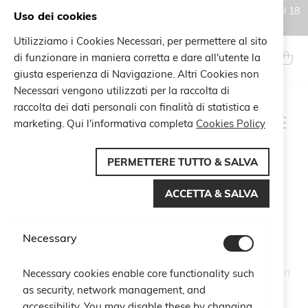
Gli ordini effettuati durante il periodo di chiusura estiva, dal 6 al 18
Uso dei cookies
agosto, saranno processati e spediti a partire dal 19 agosto.
Utilizziamo i Cookies Necessari, per permettere al sito
Salta
al
di funzionare in maniera corretta e dare all'utente la
Search
Carrel
contenuto
giusta esperienza di Navigazione. Altri Cookies non
Necessari vengono utilizzati per la raccolta di
raccolta dei dati personali con finalità di statistica e
SPECIAL & EXCLUSIVE
marketing. Qui l'informativa completa
Cookies Policy
CO-BRANDINGS
PERMETTERE TUTTO & SALVA
ACCETTA & SALVA
Nel corso degli anni, Cruciani C ha dato vita a
collaborazioni esclusive con alcune delle realtà più
Necessary
prestigiose a livello internazionale (tra cui L'Oreal
Paris, Maserati e Swarovski), offrendo la possibilità di
personalizzare i propri iconici braccialetti e altri articoli con
Necessary cookies enable core functionality such
un approccio sartoriale e distintivo.
as security, network management, and
Ogni progetto di co-branding è stato concepito per
accessibility. You may disable these by changing