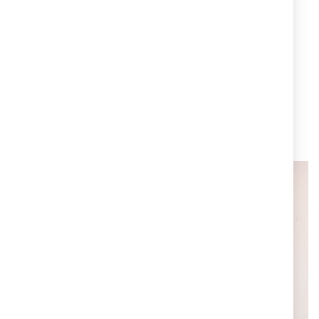
Cruciani C per Park Hyatt Milano
Cruciani C ha creato un braccialetto speciale per il
Park Hyatt Palace da regalare agli ospiti dell'hotel
durante occasioni speciali ed eventi glamour.