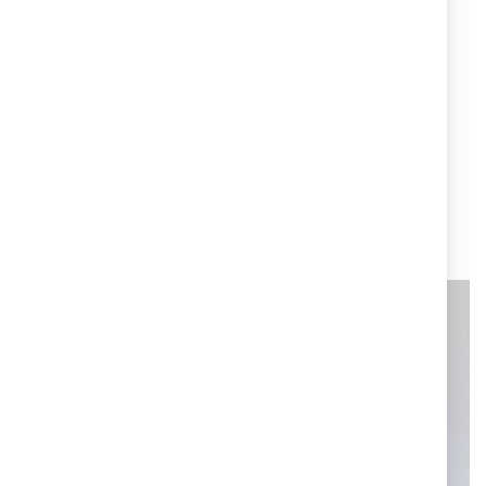
Cruciani C per St. Moritz
Cruciani ha dedicato un braccialetto speciale per la
perla delle Alpi, la città di St Moritz, una delle mete più
ambite per le vacanze invernali sulle Alpi.