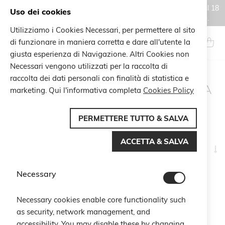
Gli ordini effettuati durante il periodo di chiusura estiva, dal 6 al 18
Uso dei cookies
agosto, saranno processati e spediti a partire dal 19 agosto.
Utilizziamo i Cookies Necessari, per permettere al sito
Salta
al
di funzionare in maniera corretta e dare all'utente la
Search
Carrel
contenuto
giusta esperienza di Navigazione. Altri Cookies non
Necessari vengono utilizzati per la raccolta di
raccolta dei dati personali con finalità di statistica e
RISULTATI DI RICERCA
marketing. Qui l'informativa completa
Cookies Policy
PER: 'PERLA E REFER
FUCSIA''
PERMETTERE TUTTO & SALVA
ACCETTA & SALVA
I
Naviga per
la
di
Necessary
Articoli
109
-
110
di
110
cr
Termini di ricerca correlati
Necessary cookies enable core functionality such
perla e rose fuxia expr 996820638 840490741
as security, network management, and
perla e rose fuxia expo 833651539 803361118
accessibility. You may disable these by changing