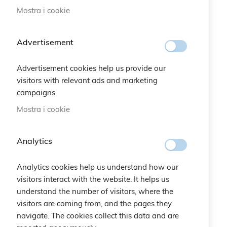
Braccialetto Make a
Braccialetto
Mostra i cookie
Wish Cristalli
Quadrifoglio Lurex
25,00 €
20,00 €
Advertisement
Advertisement cookies help us provide our
visitors with relevant ads and marketing
campaigns.
Mostra i cookie
Pagina
Pagina
Precedente
Pagina
Pagina
Pagina
Attualmente
1
2
3
4
Analytics
stai
leggendo
Analytics cookies help us understand how our
la
La mia lista desideri
visitors interact with the website. It helps us
pagina
understand the number of visitors, where the
Non ci sono articoli nella lista desideri.
visitors are coming from, and the pages they
navigate. The cookies collect this data and are