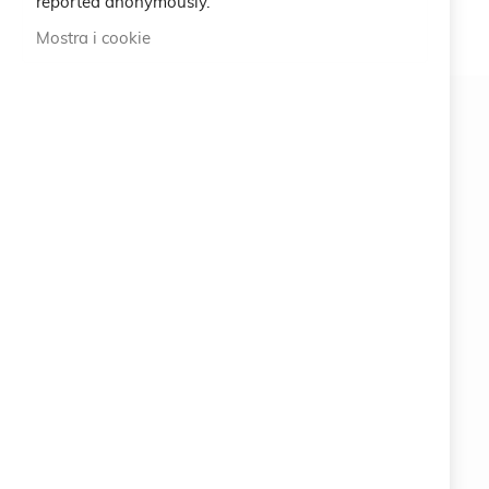
reported anonymously.
Mostra i cookie
Newsletter
ISCRIVITI
#SOCIALS
MENU
Bracelets
Charity
Specials