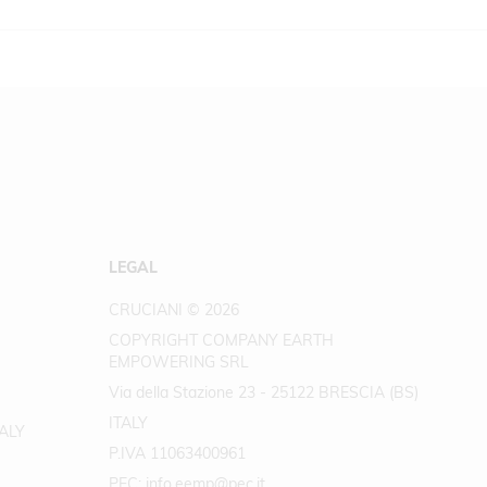
LEGAL
CRUCIANI © 2026
COPYRIGHT COMPANY EARTH
EMPOWERING SRL
Via della Stazione 23 - 25122 BRESCIA (BS)
ITALY
TALY
P.IVA 11063400961
PEC: info.eemp@pec.it