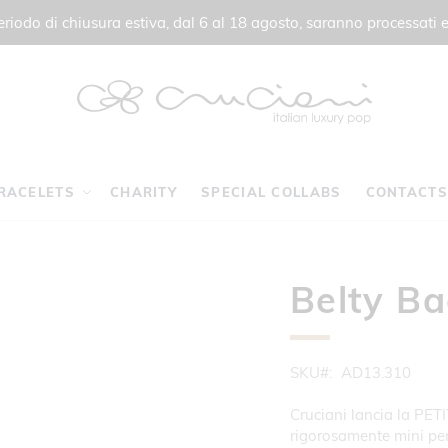
 periodo di chiusura estiva, dal 6 al 18 agosto, saranno processati e
RACELETS
CHARITY
SPECIAL COLLABS
CONTACTS
Belty Ba
SKU
AD13.310
Cruciani lancia la PE
rigorosamente mini pe