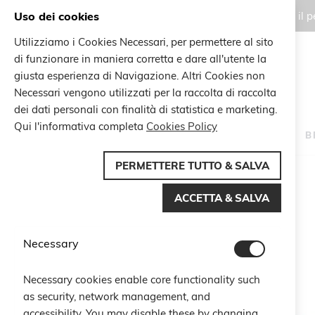
Uso dei cookies
Gli ordini effettuati durante il
Utilizziamo i Cookies Necessari, per permettere al sito
di funzionare in maniera corretta e dare all'utente la
Search
giusta esperienza di Navigazione. Altri Cookies non
Search
Necessari vengono utilizzati per la raccolta di raccolta
dei dati personali con finalità di statistica e marketing.
Qui l'informativa completa
Cookies Policy
HOME
B
PERMETTERE TUTTO & SALVA
Home
Belty Bag Tulle
ACCETTA & SALVA
Vai
-30%
alla
fine
Necessary
della
galleria
di
Necessary cookies enable core functionality such
immagini
as security, network management, and
accessibility. You may disable these by changing