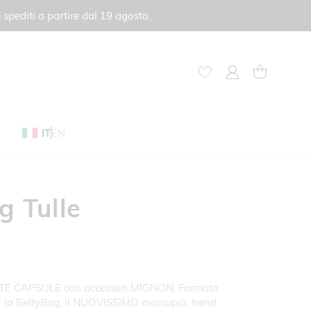
 spediti a partire dal 19 agosto.
My Account
Carrello
IT
EN
g Tulle
TITE CAPSULE con accessori MIGNON. Formato
r la BeltyBag, il NUOVISSIMO marsupio, trend