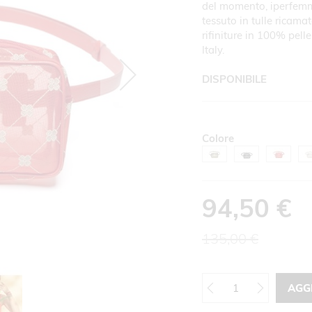
del momento, iperfemmi
tessuto in tulle ricamat
rifiniture in 100% pel
Italy.
DISPONIBILE
Colore
94,50 €
135,00 €
AGG