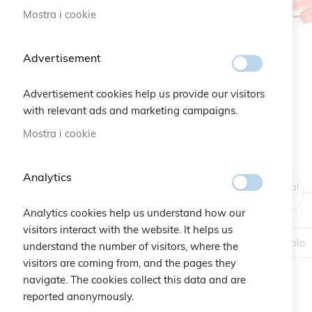
Mostra i cookie
Vai
all'inizio
Advertisement
della
galleria
Advertisement cookies help us provide our visitors
di
with relevant ads and marketing campaigns.
immagini
Mostra i cookie
Analytics
Original
Price
Analytics cookies help us understand how our
visitors interact with the website. It helps us
1 Articolo
understand the number of visitors, where the
visitors are coming from, and the pages they
navigate. The cookies collect this data and are
reported anonymously.