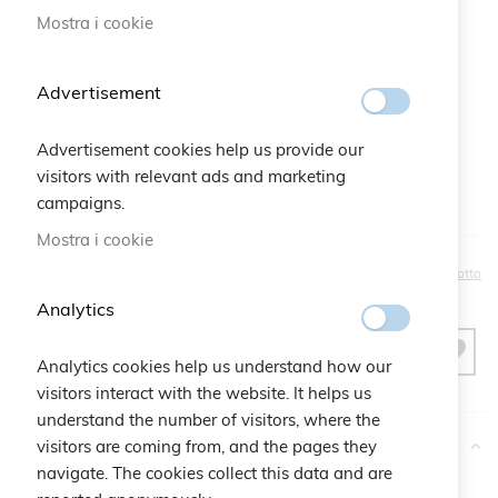
Mostra i cookie
Bustina regalo:
Qtà:
Bustina Logo Cruciani
+
2,50 €
Advertisement
Advertisement cookies help us provide our
visitors with relevant ads and marketing
campaigns.
Mostra i cookie
15,00 €
Sii il primo a recensire questo prodotto
Analytics
AGGIUNGI AL CARRELLO
Analytics cookies help us understand how our
visitors interact with the website. It helps us
understand the number of visitors, where the
More Information
visitors are coming from, and the pages they
navigate. The cookies collect this data and are