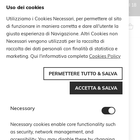
Gli ordini effettuati durante il periodo di chiusura estiva, dal 6 al 18
Uso dei cookies
agosto, saranno processati e spediti a partire dal 19 agosto.
Utilizziamo i Cookies Necessari, per permettere al sito
Salta
al
di funzionare in maniera corretta e dare all'utente la
Search
Carrel
contenuto
giusta esperienza di Navigazione. Altri Cookies non
Necessari vengono utilizzati per la raccolta di
Vai
raccolta dei dati personali con finalità di statistica e
alla
marketing. Qui l'informativa completa
Cookies Policy
fine
della
galleria
PERMETTERE TUTTO & SALVA
di
immagini
ACCETTA & SALVA
Necessary
Necessary cookies enable core functionality such
as security, network management, and
accessibility. You may disable these by changing