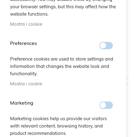
your browser settings, but this may affect how the
website functions.
Mostra i cookie
Preferences
Braccialetto Candy Kids
Vai
all'inizio
Preference cookies are used to store settings and
della
SKU
B9968
galleria
information that changes the website look and
di
functionality.
Candy è un braccialetto colorato per bambini che si chiude
immagini
Mostra i cookie
con un cuoricino. Una fascetta dai colori golosi che ricorda
lo zucchero filato: come essere ogni giorno in una giostra
incantata!
Marketing
DISPONIBILE
Marketing cookies help us provide our visitors
with relevant content, browsing history, and
Colore
product recommendations.