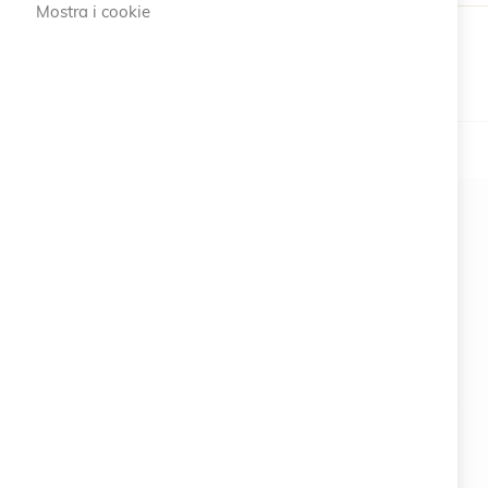
Mostra i cookie
#SOCIALS
MENU
Bracelets
Charity
Specials