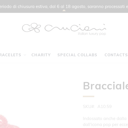
 periodo di chiusura estiva, dal 6 al 18 agosto, saranno processati e
RACELETS
CHARITY
SPECIAL COLLABS
CONTACTS
Braccial
SKU
A10.59
Indossato anche dalla 
dall'icona pop per ecc