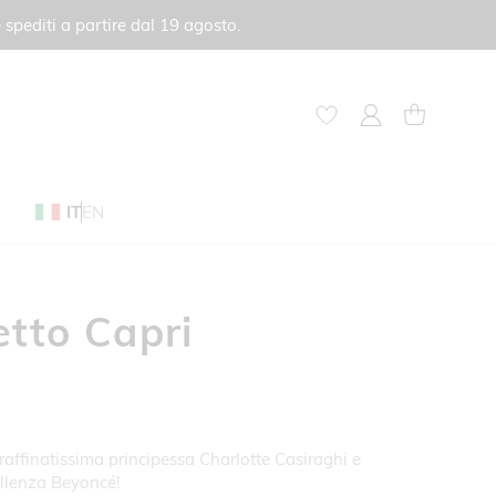
 spediti a partire dal 19 agosto.
My Account
Carrello
IT
EN
etto Capri
raffinatissima principessa Charlotte Casiraghi e
ellenza Beyoncé!