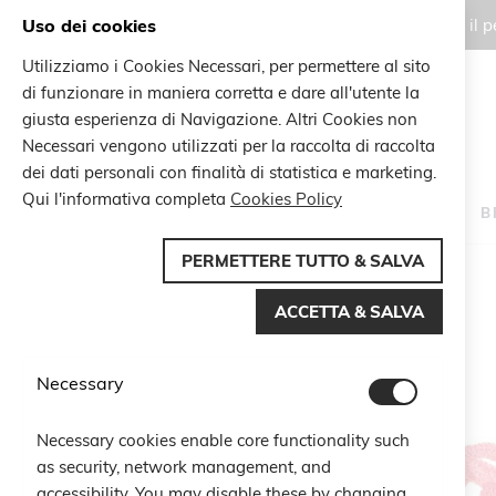
Uso dei cookies
Gli ordini effettuati durante il
Utilizziamo i Cookies Necessari, per permettere al sito
di funzionare in maniera corretta e dare all'utente la
Search
giusta esperienza di Navigazione. Altri Cookies non
Search
Necessari vengono utilizzati per la raccolta di raccolta
dei dati personali con finalità di statistica e marketing.
Qui l'informativa completa
Cookies Policy
HOME
B
PERMETTERE TUTTO & SALVA
Home
Braccialetto Capri
ACCETTA & SALVA
Vai
alla
fine
Necessary
della
galleria
di
Necessary cookies enable core functionality such
immagini
as security, network management, and
accessibility. You may disable these by changing