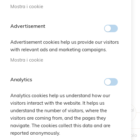
Mostra i cookie
Vai
all'inizio
Advertisement
della
galleria
Advertisement cookies help us provide our visitors
di
with relevant ads and marketing campaigns.
immagini
Mostra i cookie
Analytics
Analytics cookies help us understand how our
visitors interact with the website. It helps us
understand the number of visitors, where the
Original
Price
visitors are coming from, and the pages they
navigate. The cookies collect this data and are
reported anonymously.
1 Articolo