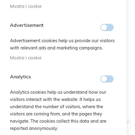
Mostra i cookie
Vai
all'inizio
Advertisement
della
galleria
Advertisement cookies help us provide our visitors
di
with relevant ads and marketing campaigns.
immagini
Mostra i cookie
Analytics
Analytics cookies help us understand how our
visitors interact with the website. It helps us
understand the number of visitors, where the
visitors are coming from, and the pages they
navigate. The cookies collect this data and are
Original
Price
reported anonymously.