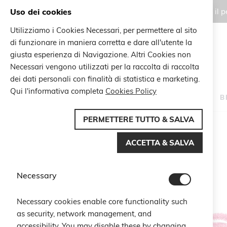
Uso dei cookies
Gli ordini effettuati durante il
Utilizziamo i Cookies Necessari, per permettere al sito
di funzionare in maniera corretta e dare all'utente la
Search
giusta esperienza di Navigazione. Altri Cookies non
Search
Necessari vengono utilizzati per la raccolta di raccolta
dei dati personali con finalità di statistica e marketing.
Qui l'informativa completa
Cookies Policy
HOME
B
PERMETTERE TUTTO & SALVA
Home
Braccialetto Clover Lovers Kids
ACCETTA & SALVA
Vai
alla
fine
Necessary
della
galleria
di
Necessary cookies enable core functionality such
immagini
as security, network management, and
accessibility. You may disable these by changing