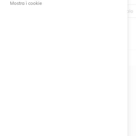
Mostra i cookie
1 Articolo
#SOCIALS
MENU
Bracelets