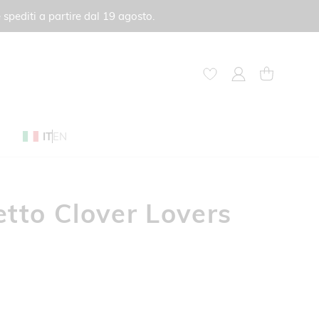
 spediti a partire dal 19 agosto.
My Account
Carrello
IT
EN
etto Clover Lovers