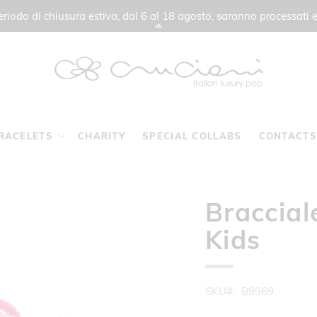
 periodo di chiusura estiva, dal 6 al 18 agosto, saranno processati e
RACELETS
CHARITY
SPECIAL COLLABS
CONTACTS
Braccial
Kids
SKU
B9969