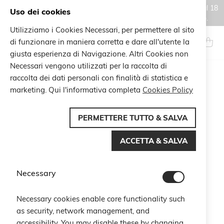
Gli ordini effettuati durante il periodo di chiusura estiva, dal 6 al 18
Uso dei cookies
agosto, saranno processati e spediti a partire dal 19 agosto.
Utilizziamo i Cookies Necessari, per permettere al sito
Salta
al
di funzionare in maniera corretta e dare all'utente la
Search
Carrel
contenuto
giusta esperienza di Navigazione. Altri Cookies non
Necessari vengono utilizzati per la raccolta di
Vai
raccolta dei dati personali con finalità di statistica e
alla
marketing. Qui l'informativa completa
Cookies Policy
fine
della
galleria
PERMETTERE TUTTO & SALVA
di
immagini
ACCETTA & SALVA
Necessary
Necessary cookies enable core functionality such
as security, network management, and
accessibility. You may disable these by changing