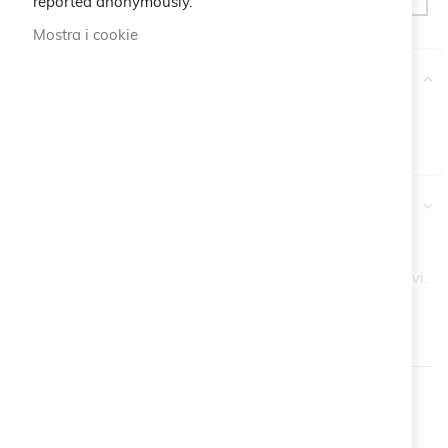
reported anonymously.
Mostra i cookie
More Information
Maggiori
Cruciani C
Informazioni
Recensioni
Più articoli acquisti, e più saranno i tuoi vantaggi esclusivi.
(Esclusi i prodotti già in promo)
Original
-15%
-20%
Price
1 Articolo
2 Articoli
3+ Articoli