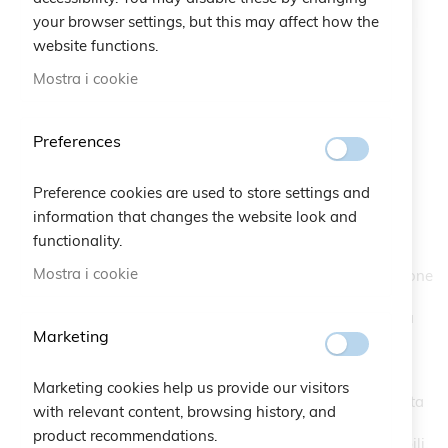
your browser settings, but this may affect how the
website functions.
Mostra i cookie
Preferences
Bracciale Croce Rossa
Vai
all'inizio
Preference cookies are used to store settings and
della
SKU
A10.537
galleria
information that changes the website look and
di
functionality.
Croce Rossa Italiana e Cruciani C insieme si uniscono in
immagini
Mostra i cookie
occasione dell’anniversario dei Cento anni della Federazione
Internazionale di Croce Rossa e Mezzaluna Rossa dove
nasce un bracciale in macramè con i due simboli storici, la
Marketing
croce e la mezzaluna, indissolubilmente legati ai principi
fondamentali che guidano la prestigiosa associazione:
Umanità, Imparzialità, Neutralità, Indipendenza, Unità,
Marketing cookies help us provide our visitors
Universalità e Volontariato. Parte del ricavato della vendita
with relevant content, browsing history, and
del braccialetto celebrativo sarà devoluto alle attività di
product recommendations.
sostegno dell’ente benefico, volti ad aiutare i più vulnerabili.