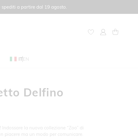
 spediti a partire dal 19 agosto.
My Account
Carrello
IT
EN
etto Delfino
 Indossare la nuova collezione “Zoo” di
 un piacere ma un modo per comunicare.