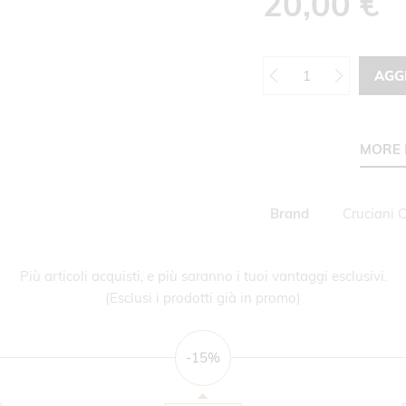
20,00 €
AGG
MORE 
Maggiori
Brand
Cruciani 
Informazioni
Più articoli acquisti, e più saranno i tuoi vantaggi esclusivi.
(Esclusi i prodotti già in promo)
-15%