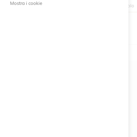
Mostra i cookie
1 Articolo
#SOCIALS
MENU
Bracelets
Charity