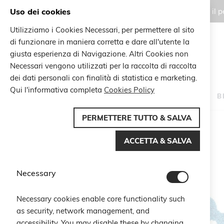
Uso dei cookies
Gli ordini effettuati durante il
Utilizziamo i Cookies Necessari, per permettere al sito
di funzionare in maniera corretta e dare all'utente la
Search
giusta esperienza di Navigazione. Altri Cookies non
Search
Necessari vengono utilizzati per la raccolta di raccolta
dei dati personali con finalità di statistica e marketing.
Qui l'informativa completa
Cookies Policy
HOME
B
PERMETTERE TUTTO & SALVA
Home
Braccialetto Delfino
ACCETTA & SALVA
Vai
alla
fine
Necessary
della
galleria
di
Necessary cookies enable core functionality such
immagini
as security, network management, and
accessibility. You may disable these by changing