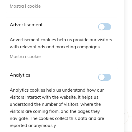
Mostra i cookie
Vai
all'inizio
Advertisement
della
galleria
Advertisement cookies help us provide our visitors
di
with relevant ads and marketing campaigns.
immagini
Mostra i cookie
Analytics
Analytics cookies help us understand how our
visitors interact with the website. It helps us
understand the number of visitors, where the
visitors are coming from, and the pages they
Original
navigate. The cookies collect this data and are
Price
reported anonymously.