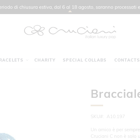
 periodo di chiusura estiva, dal 6 al 18 agosto, saranno processati e
RACELETS
CHARITY
SPECIAL COLLABS
CONTACTS
Braccial
SKU
A10.197
Un amico è per sempre!
Cruciani C non è solo