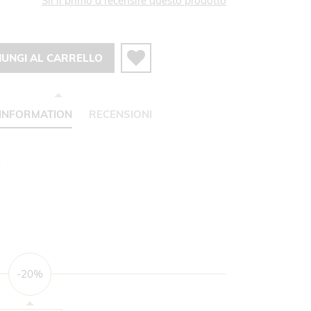
Sii il primo a recensire questo prodotto
IUNGI AL CARRELLO
INFORMATION
RECENSIONI
C
-20%