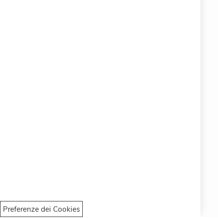
CRUCIANI © 2026
COPYRIGHT COMPANY EARTH EMPOWERING SRL
Via della Stazione 23 - 25122 BRESCIA (BS)
ITALY
P.IVA 11063400961
PEC: info.eemp@pec.it
REA BS – 613513
Privacy Policy
Cookie Policy
Termini e Condizioni di Vendita
Preferenze dei Cookies