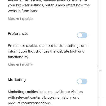
your browser settings, but this may affect how the
website functions.
Mostra i cookie
Preferences
Braccialetto Linee
Vai
all'inizio
Preference cookies are used to store settings and
della
SKU
A10.423
galleria
information that changes the website look and
di
functionality.
Sono le frange l'ispirazione principale per Linee, un
immagini
Mostra i cookie
innovativo bracciale a fascia in macramè, disegnato per le
occasioni più eleganti. Tante linee ordinate e regolari, chiuse
ai lati da dettagli in argento 925, in una palette di colori
Marketing
impreziosita da lurex scintillante.
DISPONIBILE
Marketing cookies help us provide our visitors
with relevant content, browsing history, and
product recommendations.
Colore