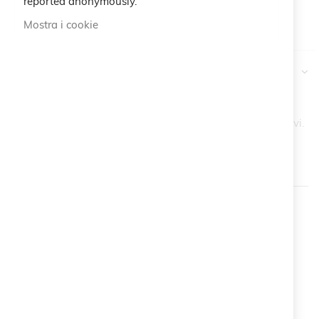
reported anonymously.
Maggiori
Cruciani C
Mostra i cookie
Informazioni
Recensioni
Più articoli acquisti, e più saranno i tuoi vantaggi esclusivi.
(Esclusi i prodotti già in promo)
Original
-15%
-20%
Price
1 Articolo
2 Articoli
3+ Articoli