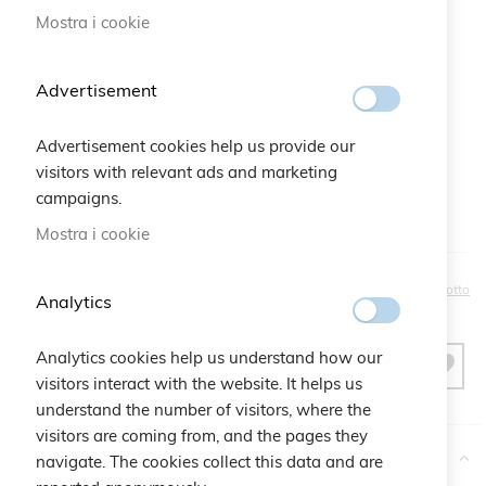
Mostra i cookie
Bustina regalo:
Advertisement
Qtà:
Bustina Logo Cruciani
+
2,50 €
Advertisement cookies help us provide our
visitors with relevant ads and marketing
campaigns.
Mostra i cookie
30,00 €
Sii il primo a recensire questo prodotto
Analytics
Analytics cookies help us understand how our
AGGIUNGI AL CARRELLO
visitors interact with the website. It helps us
understand the number of visitors, where the
visitors are coming from, and the pages they
More Information
navigate. The cookies collect this data and are