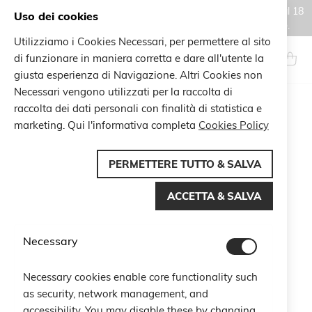
Gli ordini effettuati durante il periodo di chiusura estiva, dal 6 al 18
Uso dei cookies
agosto, saranno processati e spediti a partire dal 19 agosto.
Utilizziamo i Cookies Necessari, per permettere al sito
Salta
al
di funzionare in maniera corretta e dare all'utente la
Search
Carrel
contenuto
giusta esperienza di Navigazione. Altri Cookies non
Necessari vengono utilizzati per la raccolta di
Vai
raccolta dei dati personali con finalità di statistica e
alla
marketing. Qui l'informativa completa
Cookies Policy
fine
della
galleria
PERMETTERE TUTTO & SALVA
di
immagini
ACCETTA & SALVA
Necessary
Necessary cookies enable core functionality such
as security, network management, and
accessibility. You may disable these by changing