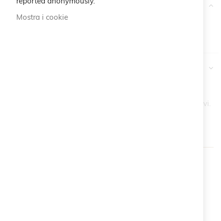
reported anonymously.
More Information
Mostra i cookie
Maggiori
Cruciani C
Informazioni
Recensioni
Più articoli acquisti, e più saranno i tuoi vantaggi esclusivi.
(Esclusi i prodotti già in promo)
Original
-15%
-20%
Price
1 Articolo
2 Articoli
3+ Articoli