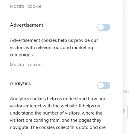
Mostra i cookie
Advertisement
Bustina regalo:
Advertisement cookies help us provide our
Qtà:
Bustina Logo Cruciani
+
2,50 €
visitors with relevant ads and marketing
campaigns.
Mostra i cookie
Analytics
30,00 €
Sii il primo a recensire questo prodotto
Analytics cookies help us understand how our
visitors interact with the website. It helps us
AGGIUNGI AL CARRELLO
understand the number of visitors, where the
visitors are coming from, and the pages they
navigate. The cookies collect this data and are