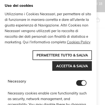
Gli ordini effettuati durante il periodo di chiusura estiva, dal 6 al 18
Uso dei cookies
agosto, saranno processati e spediti a partire dal 19 agosto.
Utilizziamo i Cookies Necessari, per permettere al sito
Salta
al
di funzionare in maniera corretta e dare all'utente la
Search
Carrel
contenuto
giusta esperienza di Navigazione. Altri Cookies non
Necessari vengono utilizzati per la raccolta di
Vai
raccolta dei dati personali con finalità di statistica e
alla
marketing. Qui l'informativa completa
Cookies Policy
fine
della
galleria
PERMETTERE TUTTO & SALVA
di
immagini
ACCETTA & SALVA
Necessary
Necessary cookies enable core functionality such
as security, network management, and
accessibility. You may disable these by changing