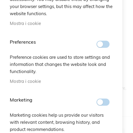
your browser settings, but this may affect how the
website functions.
Mostra i cookie
Preferences
Braccialetto Quadrifoglio Cristalli
Vai
all'inizio
Preference cookies are used to store settings and
della
SKU
A10.295 70030
galleria
information that changes the website look and
di
functionality.
Una pioggia di cristalli impreziosisce il classico e sempre
immagini
Mostra i cookie
attuale braccialetto Quadrifoglio Cruciani C in macramè:
ogni cristallo rifrangerà la luce grazie alle sue sfaccettature,
rendendolo ancora più luminoso!
Marketing
DISPONIBILE
Marketing cookies help us provide our visitors
with relevant content, browsing history, and
Colore
Rosso_Intenso
product recommendations.