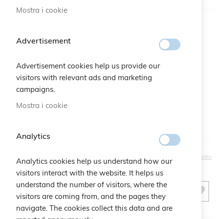
Mostra i cookie
Colore
Advertisement
Bustina regalo:
Advertisement cookies help us provide our
Qtà:
Bustina Logo Cruciani
+
2,50 €
visitors with relevant ads and marketing
campaigns.
Mostra i cookie
Analytics
20,00 €
Sii il primo a recensire questo prodotto
Analytics cookies help us understand how our
visitors interact with the website. It helps us
understand the number of visitors, where the
AGGIUNGI AL CARRELLO
visitors are coming from, and the pages they
navigate. The cookies collect this data and are