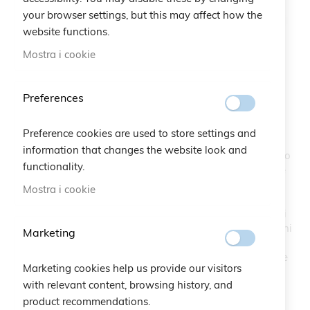
your browser settings, but this may affect how the
website functions.
Mostra i cookie
Bracciale Stella AIL
Vai
Preferences
all'inizio
della
SKU
A10.211
galleria
Preference cookies are used to store settings and
di
information that changes the website look and
Cruciani C e AIL insieme per le donne in gravidanza contro
immagini
functionality.
la Leucemia Mieloide Cronica. Continua la collaborazione
tra Cruciani C e AIL (Associazione Italiana contro le
Mostra i cookie
Leucemie, i Linfomi e il Mieloma). Tre anni insieme per
finanziare importanti progetti di Ricerca e di assistenza ai
malati. Anche quest’anno, in occasione del Natale, Cruciani
Marketing
C rinnova il suo aiuto a sostegno delle cause benefiche
promosse dall’AIL. Migliorare la qualità di vita dei malati e
Marketing cookies help us provide our visitors
delle loro famiglie è uno degli obiettivi principali dell’AIL.
with relevant content, browsing history, and
DISPONIBILE
product recommendations.