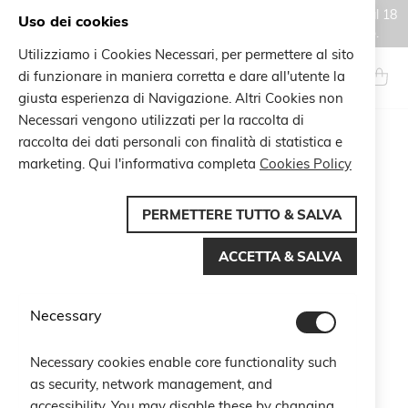
Gli ordini effettuati durante il periodo di chiusura estiva, dal 6 al 18
Uso dei cookies
agosto, saranno processati e spediti a partire dal 19 agosto.
Utilizziamo i Cookies Necessari, per permettere al sito
Salta
al
di funzionare in maniera corretta e dare all'utente la
Search
Carrel
contenuto
giusta esperienza di Navigazione. Altri Cookies non
Necessari vengono utilizzati per la raccolta di
Vai
raccolta dei dati personali con finalità di statistica e
alla
marketing. Qui l'informativa completa
Cookies Policy
fine
della
galleria
PERMETTERE TUTTO & SALVA
di
immagini
ACCETTA & SALVA
Necessary
Necessary cookies enable core functionality such
as security, network management, and
accessibility. You may disable these by changing