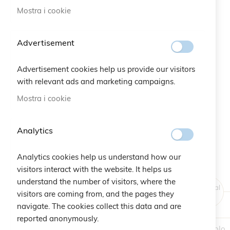
Mostra i cookie
Vai
all'inizio
Advertisement
della
galleria
Advertisement cookies help us provide our visitors
di
with relevant ads and marketing campaigns.
immagini
Mostra i cookie
Analytics
Analytics cookies help us understand how our
visitors interact with the website. It helps us
understand the number of visitors, where the
Original
visitors are coming from, and the pages they
Price
navigate. The cookies collect this data and are
reported anonymously.
1 Articolo