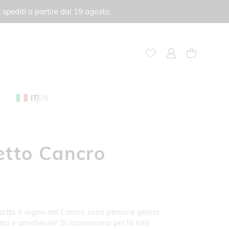
 spediti a partire dal 19 agosto.
My Account
Carrello
IT
EN
etto Cancro
 sotto il segno del Cancro sono persone gelose
naci e amichevoli! Si riconoscono per la loro