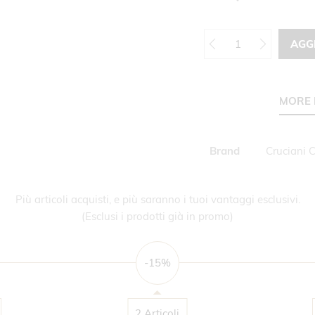
AGG
MORE 
Maggiori
Brand
Cruciani 
Informazioni
Più articoli acquisti, e più saranno i tuoi vantaggi esclusivi.
(Esclusi i prodotti già in promo)
-15%
2 Articoli