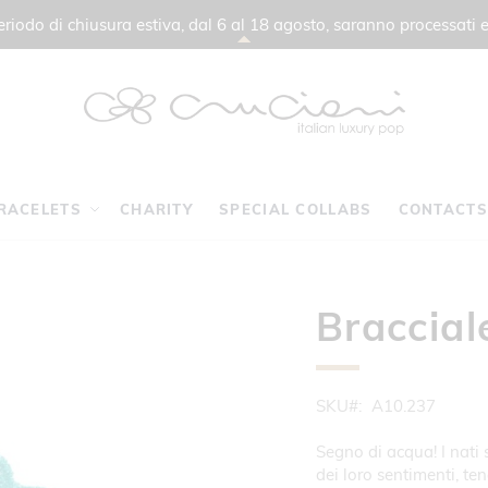
 periodo di chiusura estiva, dal 6 al 18 agosto, saranno processati e
RACELETS
CHARITY
SPECIAL COLLABS
CONTACTS
Braccial
SKU
A10.237
Segno di acqua! I nati
dei loro sentimenti, te