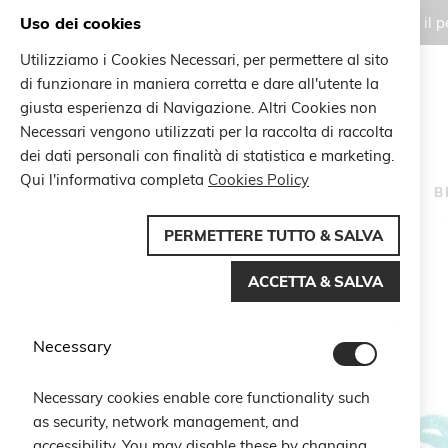
Uso dei cookies
Gli ordini effettuati durante il
Utilizziamo i Cookies Necessari, per permettere al sito
di funzionare in maniera corretta e dare all'utente la
Search
giusta esperienza di Navigazione. Altri Cookies non
Search
Necessari vengono utilizzati per la raccolta di raccolta
dei dati personali con finalità di statistica e marketing.
Qui l'informativa completa
Cookies Policy
HOME
B
PERMETTERE TUTTO & SALVA
Home
Braccialetto Cancro
ACCETTA & SALVA
Vai
alla
fine
Necessary
della
galleria
di
Necessary cookies enable core functionality such
immagini
as security, network management, and
accessibility. You may disable these by changing