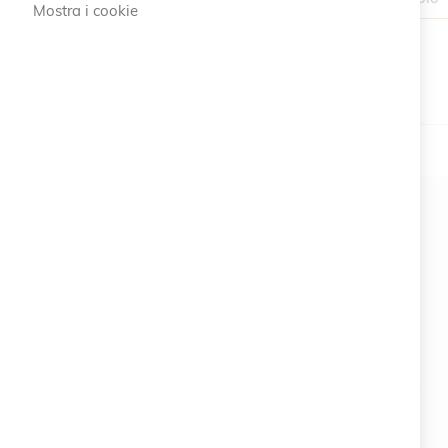
Mostra i cookie
#SOCIALS
MENU
Bracelets
Charity
Specials