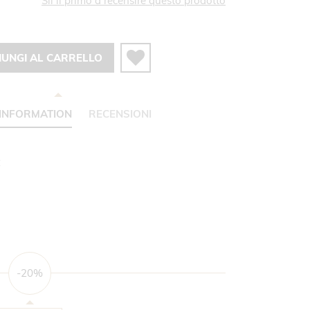
Sii il primo a recensire questo prodotto
IUNGI AL CARRELLO
INFORMATION
RECENSIONI
C
-20%