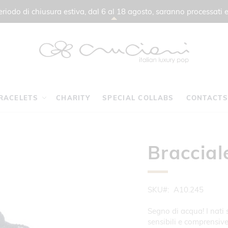
 periodo di chiusura estiva, dal 6 al 18 agosto, saranno processati e
RACELETS
CHARITY
SPECIAL COLLABS
CONTACTS
Braccial
SKU
A10.245
Segno di acqua! I nati 
sensibili e comprensive