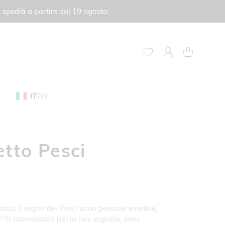
 spediti a partire dal 19 agosto.
My Account
Carrello
IT
EN
etto Pesci
sotto il segno dei Pesci sono persone emotive,
! Si riconoscono per la loro pigrizia, sono