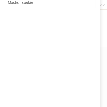
Mostra i cookie
1 Articolo
#SOCIALS
MENU
Bracelets
Charity