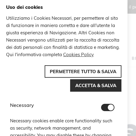
Uso dei cookies
Gli ordini effettuati durante il
Utilizziamo i Cookies Necessari, per permettere al sito
di funzionare in maniera corretta e dare all'utente la
Search
giusta esperienza di Navigazione. Altri Cookies non
Search
Necessari vengono utilizzati per la raccolta di raccolta
dei dati personali con finalità di statistica e marketing.
Qui l'informativa completa
Cookies Policy
HOME
B
PERMETTERE TUTTO & SALVA
Home
Braccialetto Pesci
ACCETTA & SALVA
Vai
alla
fine
Necessary
della
galleria
di
Necessary cookies enable core functionality such
immagini
as security, network management, and
accessibility. You may disable these by changing