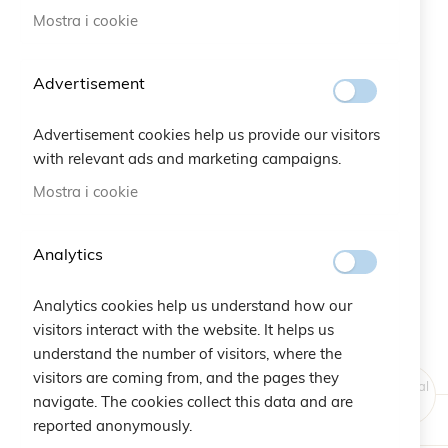
Mostra i cookie
Vai
all'inizio
Advertisement
della
galleria
Advertisement cookies help us provide our visitors
di
with relevant ads and marketing campaigns.
immagini
Mostra i cookie
Analytics
Analytics cookies help us understand how our
visitors interact with the website. It helps us
understand the number of visitors, where the
visitors are coming from, and the pages they
Original
navigate. The cookies collect this data and are
Price
reported anonymously.