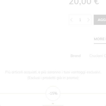
20,00 €
AGG
MORE 
Maggiori
Brand
Cruciani 
Informazioni
Più articoli acquisti, e più saranno i tuoi vantaggi esclusivi.
(Esclusi i prodotti già in promo)
-15%