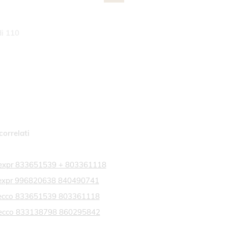
i
110
correlati
a expr 833651539 + 803361118
a expr 996820638 840490741
a ecco 833651539 803361118
a ecco 833138798 860295842