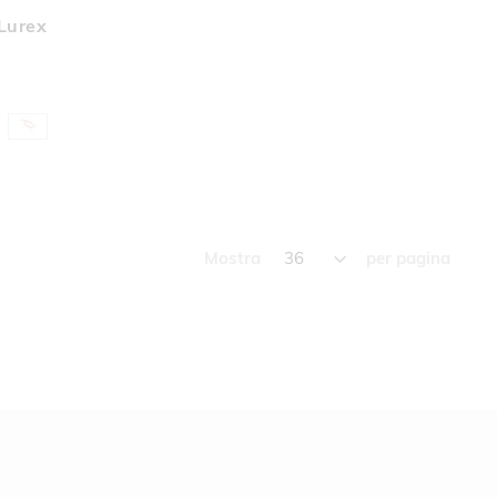
A
 Lurex
A
DERI
Mostra
per pagina