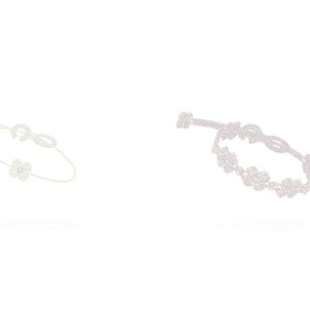
AGGIUNGI
AGGI
Aggiungi al Carrello