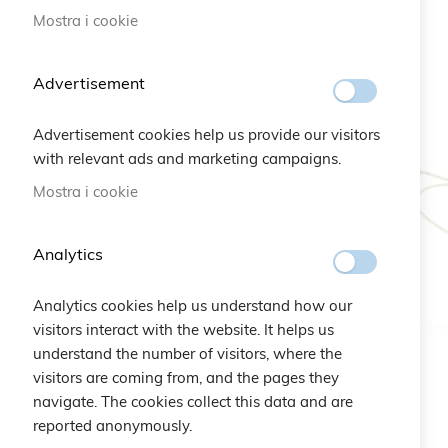
Mostra i cookie
elemento
Sconto 30%
1
elemento
Flash Sales
24
Advertisement
Advertisement cookies help us provide our visitors
La mia lista desideri
with relevant ads and marketing campaigns.
Mostra i cookie
Non ci sono articoli nella lista
desideri.
Analytics
Analytics cookies help us understand how our
visitors interact with the website. It helps us
understand the number of visitors, where the
visitors are coming from, and the pages they
navigate. The cookies collect this data and are
reported anonymously.