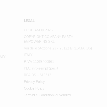
LEGAL
CRUCIANI © 2026
COPYRIGHT COMPANY EARTH
EMPOWERING SRL
Via della Stazione 23 - 25122 BRESCIA (BS)
ITALY
TALY
P.IVA 11063400961
PEC: info.eemp@pec.it
REA BS – 613513
Privacy Policy
Cookie Policy
Termini e Condizioni di Vendita