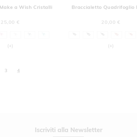
ALLA
ALL
 Make a Wish Cristalli
Braccialetto Quadrifoglio
LISTA
LIST
DESIDERI
DESI
25,00 €
20,00 €
ina
Pagina
Attualmente stai leggendo la pagina
3
4
Newsletter