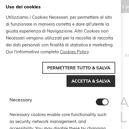
Uso dei cookies
Gli ordini effettuati durante il
Utilizziamo i Cookies Necessari, per permettere al sito
di funzionare in maniera corretta e dare all'utente la
Search
giusta esperienza di Navigazione. Altri Cookies non
Search
Necessari vengono utilizzati per la raccolta di raccolta
dei dati personali con finalità di statistica e marketing.
Qui l'informativa completa
Cookies Policy
HOME
B
PERMETTERE TUTTO & SALVA
Home
Risultati di ricerca per: 'perla e resi fucsia'
ACCETTA & SALVA
RISULTA
Necessary
'PER
Necessary cookies enable core functionality such
as security, network management, and
accessibility. You may disable these by changing