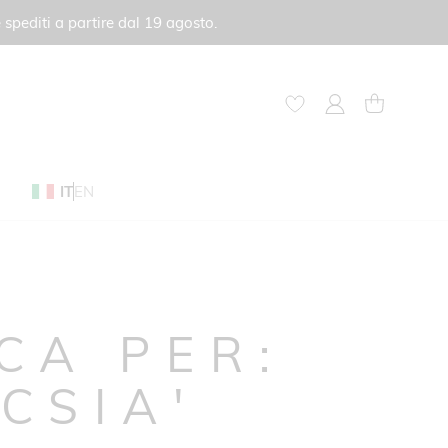
 spediti a partire dal 19 agosto.
My Account
Carrello
IT
EN
RCA PER:
CSIA'