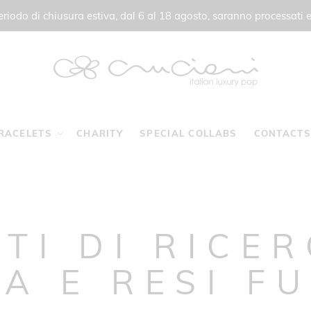
 periodo di chiusura estiva, dal 6 al 18 agosto, saranno processati e
RACELETS
CHARITY
SPECIAL COLLABS
CONTACTS
TI DI RICE
LA E RESI FU