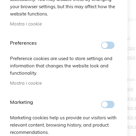
your browser settings, but this may affect how the
website functions.
Articoli
109
-
110
d
Opzioni
Mostra i cookie
Categoria
Forse intendevi
Preferences
perla e rose fucsia
elemento
Bracelets
107
perla e rosa fucsia
elemento
Preference cookies are used to store settings and
Charity
7
information that changes the website look and
elemento
Christmas
43
functionality.
elemento
Braccialetti
83
Termini di ricerca 
Mostra i cookie
elemento
Kids
6
perla e rose fuxia
Braccialetti Quadrifoglio
perla e rosa fuxi
Marketing
elemento
Cruciani
8
perla e rose fuxi
elemento
Novità Slider Homepage
4
perla e rose fuxi
Marketing cookies help us provide our visitors with
elemento
Novità
3
relevant content, browsing history, and product
perla e rosa fuxi
recommendations.
elemento
Back to Work
12