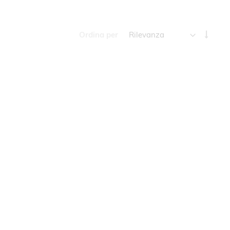
Impos
Ordina per
la
direz
cresc