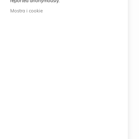
reported anonymously.
International
Mostra i cookie
ABOUT US
100% ORIGINAL ITALIAN QUALITY
info@eemp.it
+39 0742 38521
+39 0742 381851
Via della Stazione 23 - 25122 BRESCIA (BS) ITALY
LEGAL
CRUCIANI © 2026
COPYRIGHT COMPANY EARTH EMPOWERING SRL
Via della Stazione 23 - 25122 BRESCIA (BS)
ITALY
P.IVA 11063400961
PEC: info.eemp@pec.it