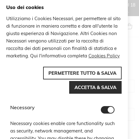
Gli ordini effettuati durante il periodo di chiusura estiva, dal 6 al 18
Uso dei cookies
agosto, saranno processati e spediti a partire dal 19 agosto.
Utilizziamo i Cookies Necessari, per permettere al sito
Salta
al
di funzionare in maniera corretta e dare all'utente la
Search
Carrel
contenuto
giusta esperienza di Navigazione. Altri Cookies non
Necessari vengono utilizzati per la raccolta di
raccolta dei dati personali con finalità di statistica e
CUSTOMER LOGIN
marketing. Qui l'informativa completa
Cookies Policy
PERMETTERE TUTTO & SALVA
Email
ACCETTA & SALVA
Password
Necessary
Necessary cookies enable core functionality such
Show Password
as security, network management, and
accessibility. You may disable these by changing