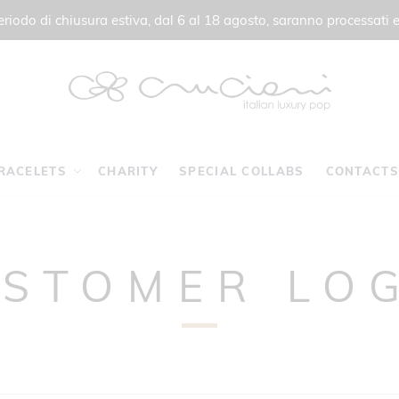
 periodo di chiusura estiva, dal 6 al 18 agosto, saranno processati e
RACELETS
CHARITY
SPECIAL COLLABS
CONTACTS
STOMER LO