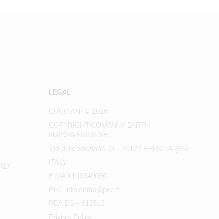
LEGAL
CRUCIANI © 2026
COPYRIGHT COMPANY EARTH
EMPOWERING SRL
Via della Stazione 23 - 25122 BRESCIA (BS)
ITALY
TALY
P.IVA 11063400961
PEC: info.eemp@pec.it
REA BS – 613513
Privacy Policy