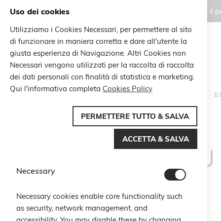
Uso dei cookies
Gli ordini effettuati durante il
Utilizziamo i Cookies Necessari, per permettere al sito
di funzionare in maniera corretta e dare all'utente la
Search
giusta esperienza di Navigazione. Altri Cookies non
Search
Necessari vengono utilizzati per la raccolta di raccolta
dei dati personali con finalità di statistica e marketing.
Qui l'informativa completa
Cookies Policy
HOME
B
PERMETTERE TUTTO & SALVA
ACCETTA & SALVA
CU
Necessary
Necessary cookies enable core functionality such
as security, network management, and
Email
accessibility. You may disable these by changing