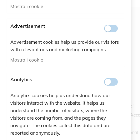
Mostra i cookie
Advertisement
Advertisement cookies help us provide our visitors
with relevant ads and marketing campaigns.
#SOCIALS
MENU
Mostra i cookie
Bracelets
Analytics
Charity
Specials
Analytics cookies help us understand how our
Vintage
visitors interact with the website. It helps us
Contattaci
understand the number of visitors, where the
Crea un Acco
visitors are coming from, and the pages they
navigate. The cookies collect this data and are
International
reported anonymously.