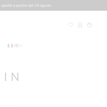
 spediti a partire dal 19 agosto.
My Account
Carrello
IT
EN
GIN