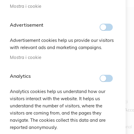
Mostra i cookie
Advertisement
Advertisement cookies help us provide our visitors
with relevant ads and marketing campaigns.
#SOCIALS
MENU
Mostra i cookie
Bracelets
Analytics
Charity
Specials
Analytics cookies help us understand how our
Vintage
visitors interact with the website. It helps us
Contattaci
understand the number of visitors, where the
Crea un Acco
visitors are coming from, and the pages they
navigate. The cookies collect this data and are
International
reported anonymously.