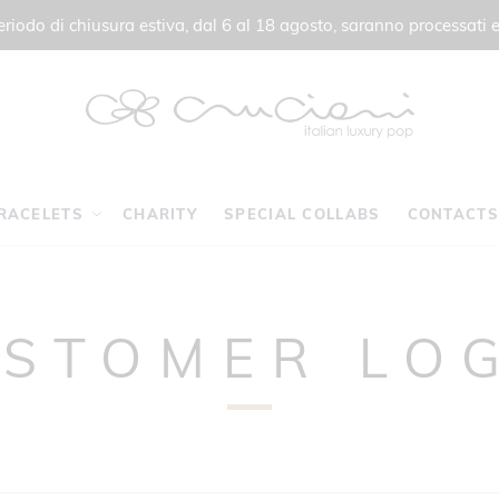
 periodo di chiusura estiva, dal 6 al 18 agosto, saranno processati e
RACELETS
CHARITY
SPECIAL COLLABS
CONTACTS
STOMER LO