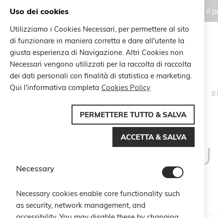
Uso dei cookies
Gli ordini effettuati durante il
Utilizziamo i Cookies Necessari, per permettere al sito
di funzionare in maniera corretta e dare all'utente la
Search
giusta esperienza di Navigazione. Altri Cookies non
Search
Necessari vengono utilizzati per la raccolta di raccolta
dei dati personali con finalità di statistica e marketing.
Qui l'informativa completa
Cookies Policy
HOME
B
PERMETTERE TUTTO & SALVA
ACCETTA & SALVA
CU
Necessary
Necessary cookies enable core functionality such
as security, network management, and
Email
accessibility. You may disable these by changing