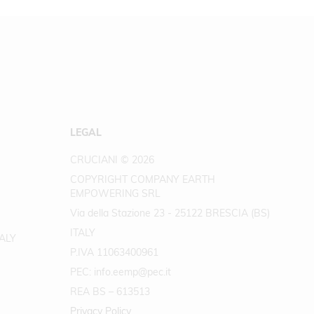
LEGAL
CRUCIANI © 2026
COPYRIGHT COMPANY EARTH
EMPOWERING SRL
Via della Stazione 23 - 25122 BRESCIA (BS)
ITALY
TALY
P.IVA 11063400961
PEC: info.eemp@pec.it
REA BS – 613513
Privacy Policy