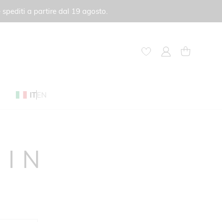
 spediti a partire dal 19 agosto.
My Account
Carrello
IT
EN
GIN