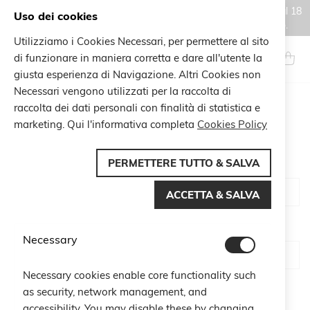
Gli ordini effettuati durante il periodo di chiusura estiva, dal 6 al 18
Uso dei cookies
agosto, saranno processati e spediti a partire dal 19 agosto.
Utilizziamo i Cookies Necessari, per permettere al sito
Salta
al
di funzionare in maniera corretta e dare all'utente la
Search
Carrel
contenuto
giusta esperienza di Navigazione. Altri Cookies non
Necessari vengono utilizzati per la raccolta di
raccolta dei dati personali con finalità di statistica e
CUSTOMER LOGIN
marketing. Qui l'informativa completa
Cookies Policy
PERMETTERE TUTTO & SALVA
Email
ACCETTA & SALVA
Password
Necessary
Necessary cookies enable core functionality such
Show Password
as security, network management, and
accessibility. You may disable these by changing