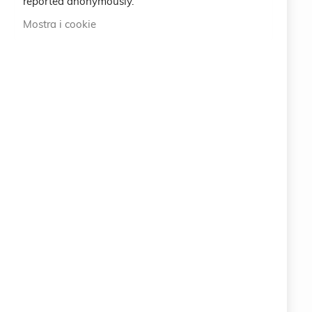
reported anonymously.
International
Mostra i cookie
ABOUT US
100% ORIGINAL ITALIAN QUALITY
info@eemp.it
+39 0742 38521
+39 0742 381851
Via della Stazione 23 - 25122 BRESCIA (BS) ITALY
LEGAL
CRUCIANI © 2026
COPYRIGHT COMPANY EARTH EMPOWERING SRL
Via della Stazione 23 - 25122 BRESCIA (BS)
ITALY
P.IVA 11063400961
PEC: info.eemp@pec.it