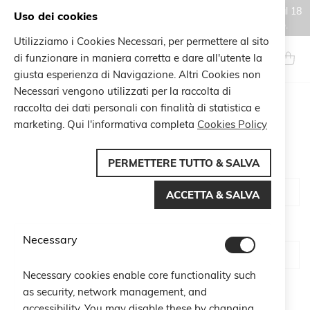
Gli ordini effettuati durante il periodo di chiusura estiva, dal 6 al 18
Uso dei cookies
agosto, saranno processati e spediti a partire dal 19 agosto.
Utilizziamo i Cookies Necessari, per permettere al sito
Salta
al
di funzionare in maniera corretta e dare all'utente la
Search
Carrel
contenuto
giusta esperienza di Navigazione. Altri Cookies non
Necessari vengono utilizzati per la raccolta di
raccolta dei dati personali con finalità di statistica e
CUSTOMER LOGIN
marketing. Qui l'informativa completa
Cookies Policy
PERMETTERE TUTTO & SALVA
Email
ACCETTA & SALVA
Password
Necessary
Necessary cookies enable core functionality such
Show Password
as security, network management, and
accessibility. You may disable these by changing