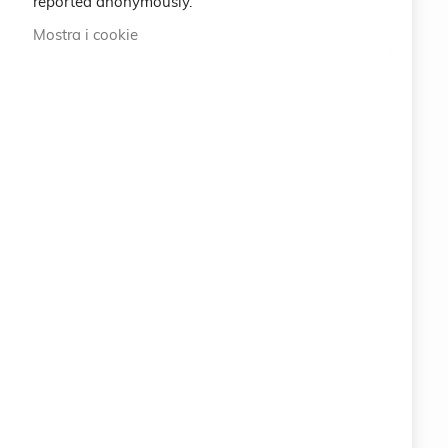
reported anonymously.
International
Mostra i cookie
ABOUT US
100% ORIGINAL ITALIAN QUALITY
info@eemp.it
+39 0742 38521
+39 0742 381851
Via della Stazione 23 - 25122 BRESCIA (BS) ITALY
LEGAL
CRUCIANI © 2026
COPYRIGHT COMPANY EARTH EMPOWERING SRL
Via della Stazione 23 - 25122 BRESCIA (BS)
ITALY
P.IVA 11063400961
PEC: info.eemp@pec.it