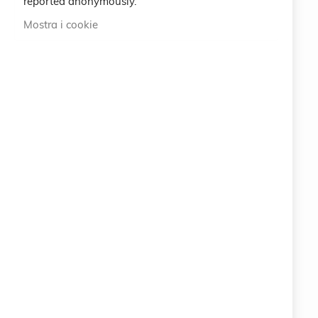
reported anonymously.
International
Mostra i cookie
ABOUT US
100% ORIGINAL ITALIAN QUALITY
info@eemp.it
+39 0742 38521
+39 0742 381851
Via della Stazione 23 - 25122 BRESCIA (BS) ITALY
LEGAL
CRUCIANI © 2026
COPYRIGHT COMPANY EARTH EMPOWERING SRL
Via della Stazione 23 - 25122 BRESCIA (BS)
ITALY
P.IVA 11063400961
PEC: info.eemp@pec.it