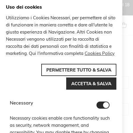
Gli ordini effettuati durante il periodo di chiusura estiva, dal 6 al 18
Uso dei cookies
agosto, saranno processati e spediti a partire dal 19 agosto.
Utilizziamo i Cookies Necessari, per permettere al sito
Salta
al
di funzionare in maniera corretta e dare all'utente la
Search
Carrel
contenuto
giusta esperienza di Navigazione. Altri Cookies non
Necessari vengono utilizzati per la raccolta di
raccolta dei dati personali con finalità di statistica e
CUSTOMER LOGIN
marketing. Qui l'informativa completa
Cookies Policy
PERMETTERE TUTTO & SALVA
Email
ACCETTA & SALVA
Password
Necessary
Necessary cookies enable core functionality such
Show Password
as security, network management, and
accessibility. You may disable these by changing