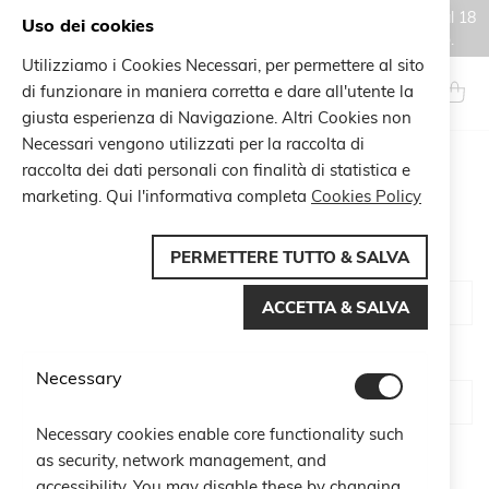
Gli ordini effettuati durante il periodo di chiusura estiva, dal 6 al 18
Uso dei cookies
agosto, saranno processati e spediti a partire dal 19 agosto.
Utilizziamo i Cookies Necessari, per permettere al sito
Salta
al
di funzionare in maniera corretta e dare all'utente la
Search
Carrel
contenuto
giusta esperienza di Navigazione. Altri Cookies non
Necessari vengono utilizzati per la raccolta di
raccolta dei dati personali con finalità di statistica e
CUSTOMER LOGIN
marketing. Qui l'informativa completa
Cookies Policy
PERMETTERE TUTTO & SALVA
Email
ACCETTA & SALVA
Password
Necessary
Necessary cookies enable core functionality such
Show Password
as security, network management, and
accessibility. You may disable these by changing