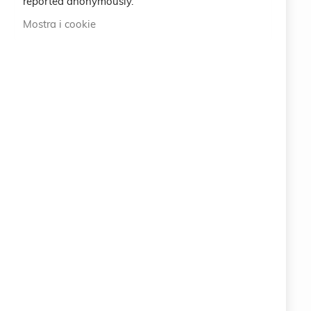
reported anonymously.
International
Mostra i cookie
ABOUT US
100% ORIGINAL ITALIAN QUALITY
info@eemp.it
+39 0742 38521
+39 0742 381851
Via della Stazione 23 - 25122 BRESCIA (BS) ITALY
LEGAL
CRUCIANI © 2026
COPYRIGHT COMPANY EARTH EMPOWERING SRL
Via della Stazione 23 - 25122 BRESCIA (BS)
ITALY
P.IVA 11063400961
PEC: info.eemp@pec.it