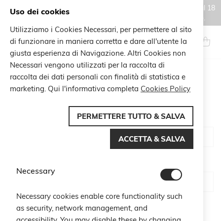
Gli ordini effettuati durante il periodo di chiusura estiva, dal 6 al 18
Uso dei cookies
agosto, saranno processati e spediti a partire dal 19 agosto.
Utilizziamo i Cookies Necessari, per permettere al sito
Salta
al
di funzionare in maniera corretta e dare all'utente la
Search
Carrel
contenuto
giusta esperienza di Navigazione. Altri Cookies non
Necessari vengono utilizzati per la raccolta di
raccolta dei dati personali con finalità di statistica e
CUSTOMER LOGIN
marketing. Qui l'informativa completa
Cookies Policy
PERMETTERE TUTTO & SALVA
Email
ACCETTA & SALVA
Password
Necessary
Necessary cookies enable core functionality such
Show Password
as security, network management, and
accessibility. You may disable these by changing