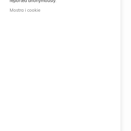
reported anonymously.
International
Mostra i cookie
ABOUT US
100% ORIGINAL ITALIAN QUALITY
info@eemp.it
+39 0742 38521
+39 0742 381851
Via della Stazione 23 - 25122 BRESCIA (BS) ITALY
LEGAL
CRUCIANI © 2026
COPYRIGHT COMPANY EARTH EMPOWERING SRL
Via della Stazione 23 - 25122 BRESCIA (BS)
ITALY
P.IVA 11063400961
PEC: info.eemp@pec.it