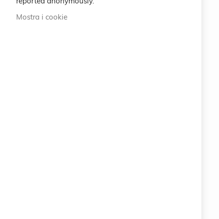
reported anonymously.
International
Mostra i cookie
ABOUT US
100% ORIGINAL ITALIAN QUALITY
info@eemp.it
+39 0742 38521
+39 0742 381851
Via della Stazione 23 - 25122 BRESCIA (BS) ITALY
LEGAL
CRUCIANI © 2026
COPYRIGHT COMPANY EARTH EMPOWERING SRL
Via della Stazione 23 - 25122 BRESCIA (BS)
ITALY
P.IVA 11063400961
PEC: info.eemp@pec.it