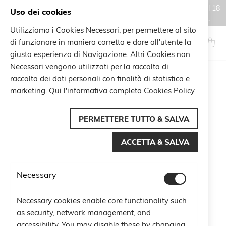
Gli ordini effettuati durante il periodo di chiusura estiva, dal 6 al 18
Uso dei cookies
agosto, saranno processati e spediti a partire dal 19 agosto.
Utilizziamo i Cookies Necessari, per permettere al sito
Salta
al
di funzionare in maniera corretta e dare all'utente la
Search
Carrel
contenuto
giusta esperienza di Navigazione. Altri Cookies non
Necessari vengono utilizzati per la raccolta di
raccolta dei dati personali con finalità di statistica e
CUSTOMER LOGIN
marketing. Qui l'informativa completa
Cookies Policy
PERMETTERE TUTTO & SALVA
Email
ACCETTA & SALVA
Password
Necessary
Necessary cookies enable core functionality such
Show Password
as security, network management, and
accessibility. You may disable these by changing