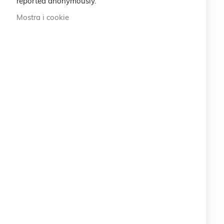
reported anonymously.
International
Mostra i cookie
ABOUT US
100% ORIGINAL ITALIAN QUALITY
info@eemp.it
+39 0742 38521
+39 0742 381851
Via della Stazione 23 - 25122 BRESCIA (BS) ITALY
LEGAL
CRUCIANI © 2026
COPYRIGHT COMPANY EARTH EMPOWERING SRL
Via della Stazione 23 - 25122 BRESCIA (BS)
ITALY
P.IVA 11063400961
PEC: info.eemp@pec.it