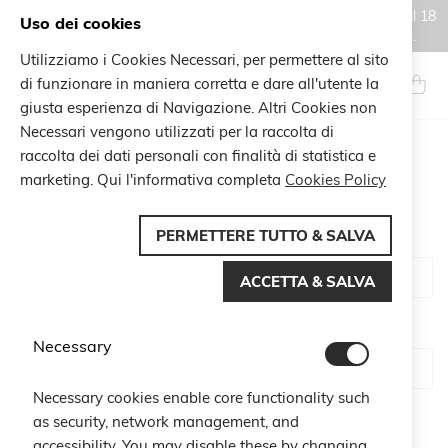
Gli ordini effettuati durante il periodo di chiusura estiva, dal 6 al 18
Uso dei cookies
agosto, saranno processati e spediti a partire dal 19 agosto.
Utilizziamo i Cookies Necessari, per permettere al sito
Salta
al
di funzionare in maniera corretta e dare all'utente la
Search
Carrel
contenuto
giusta esperienza di Navigazione. Altri Cookies non
Necessari vengono utilizzati per la raccolta di
raccolta dei dati personali con finalità di statistica e
CUSTOMER LOGIN
marketing. Qui l'informativa completa
Cookies Policy
PERMETTERE TUTTO & SALVA
Email
ACCETTA & SALVA
Password
Necessary
Necessary cookies enable core functionality such
Show Password
as security, network management, and
accessibility. You may disable these by changing