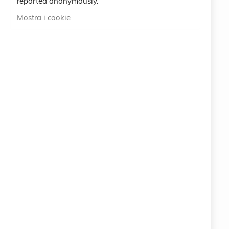
reported anonymously.
International
Mostra i cookie
ABOUT US
100% ORIGINAL ITALIAN QUALITY
info@eemp.it
+39 0742 38521
+39 0742 381851
Via della Stazione 23 - 25122 BRESCIA (BS) ITALY
LEGAL
CRUCIANI © 2026
COPYRIGHT COMPANY EARTH EMPOWERING SRL
Via della Stazione 23 - 25122 BRESCIA (BS)
ITALY
P.IVA 11063400961
PEC: info.eemp@pec.it