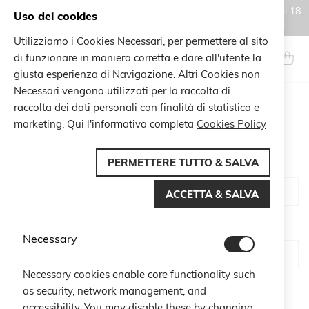
Gli ordini effettuati durante il periodo di chiusura estiva, dal 6 al 18
Uso dei cookies
agosto, saranno processati e spediti a partire dal 19 agosto.
Utilizziamo i Cookies Necessari, per permettere al sito
Salta
al
di funzionare in maniera corretta e dare all'utente la
Search
Carrel
contenuto
giusta esperienza di Navigazione. Altri Cookies non
Necessari vengono utilizzati per la raccolta di
raccolta dei dati personali con finalità di statistica e
CUSTOMER LOGIN
marketing. Qui l'informativa completa
Cookies Policy
PERMETTERE TUTTO & SALVA
Email
ACCETTA & SALVA
Password
Necessary
Necessary cookies enable core functionality such
Show Password
as security, network management, and
accessibility. You may disable these by changing