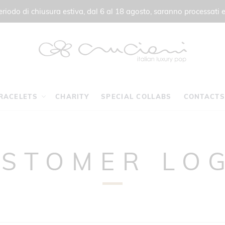
 periodo di chiusura estiva, dal 6 al 18 agosto, saranno processati e
RACELETS
CHARITY
SPECIAL COLLABS
CONTACTS
STOMER LO