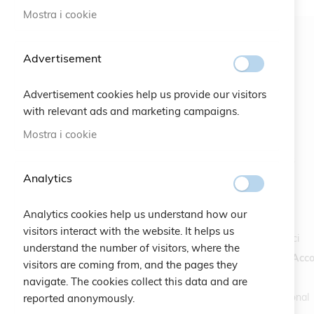
Mostra i cookie
Advertisement
Advertisement cookies help us provide our visitors
with relevant ads and marketing campaigns.
#SOCIALS
MENU
Mostra i cookie
Bracelets
Analytics
Charity
Specials
Analytics cookies help us understand how our
Vintage
visitors interact with the website. It helps us
Contattaci
understand the number of visitors, where the
Crea un Acco
visitors are coming from, and the pages they
navigate. The cookies collect this data and are
International
reported anonymously.