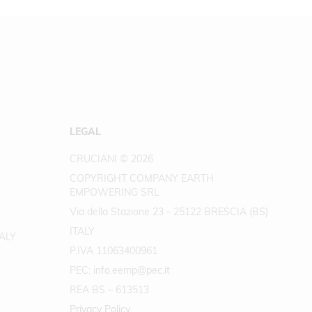
LEGAL
CRUCIANI © 2026
COPYRIGHT COMPANY EARTH
EMPOWERING SRL
Via della Stazione 23 - 25122 BRESCIA (BS)
ITALY
TALY
P.IVA 11063400961
PEC: info.eemp@pec.it
REA BS – 613513
Privacy Policy