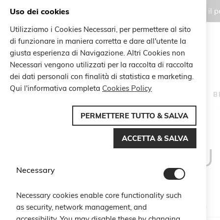
Uso dei cookies
Gli ordini effettuati durante il
Utilizziamo i Cookies Necessari, per permettere al sito
di funzionare in maniera corretta e dare all'utente la
Search
giusta esperienza di Navigazione. Altri Cookies non
Search
Necessari vengono utilizzati per la raccolta di raccolta
dei dati personali con finalità di statistica e marketing.
Qui l'informativa completa
Cookies Policy
HOME
B
PERMETTERE TUTTO & SALVA
ACCETTA & SALVA
CU
Necessary
Necessary cookies enable core functionality such
as security, network management, and
Email
accessibility. You may disable these by changing