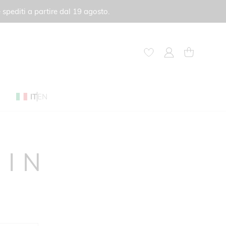
 spediti a partire dal 19 agosto.
My Account
Carrello
IT
EN
GIN