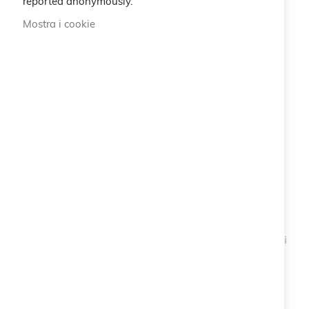
reported anonymously.
Mostra i cookie
Braccialetto Secret
Braccialetto Fiocco di
Neve Cristalli
30,00 €
30,00 €