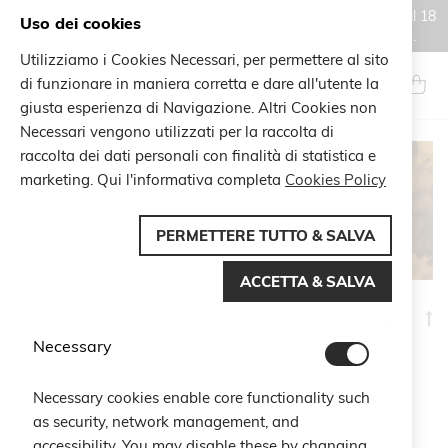
Gli ordini effettuati durante il periodo di chiusura estiva, dal 6 al 18
Uso dei cookies
agosto, saranno processati e spediti a partire dal 19 agosto.
Utilizziamo i Cookies Necessari, per permettere al sito
Salta
al
di funzionare in maniera corretta e dare all'utente la
Search
Carrel
contenuto
giusta esperienza di Navigazione. Altri Cookies non
Necessari vengono utilizzati per la raccolta di
raccolta dei dati personali con finalità di statistica e
marketing. Qui l'informativa completa
Cookies Policy
CHRISTMAS
PERMETTERE TUTTO & SALVA
ACCETTA & SALVA
I
Naviga per
la
Necessary
di
Articoli
37
-
47
di
47
de
Necessary cookies enable core functionality such
as security, network management, and
accessibility. You may disable these by changing