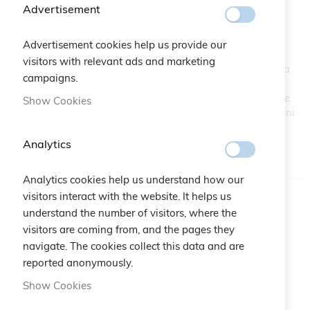
Advertisement
gioco di parole che realizza il connubio tra la C e LOVER
come lo racconta il nome stesso sul blister C-LOVER. : gli
“amanti della C di Cruciani” .
Advertisement cookies help us provide our
Il nuovo quadrifoglio è più somigliante all’elemento che si
visitors with relevant ads and marketing
trova in natura stilizzato con un gambo più in evidenza, la
campaigns.
centralità della sua figura sul bracciale in successione
circondato da trifogli, estrapola in chiave simbolica ciò che
Show Cookies
succede in natura: si trova 1 quadrifoglio della fortuna ogni
10.00 trifogli.
Analytics
IN STOCK
Analytics cookies help us understand how our
visitors interact with the website. It helps us
Color
Chocolate_Lurex
understand the number of visitors, where the
visitors are coming from, and the pages they
Gift Bag:
navigate. The cookies collect this data and are
reported anonymously.
Qtà:
Bustina Logo Cruciani
+
€2.50
Show Cookies