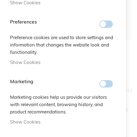
Show Cookies
Preferences
Preference cookies are used to store settings and
information that changes the website look and
Clover 1 Bracelet
functionality.
Skip
to
Show Cookies
the
SKU
CB.001-G887 Chocolate Lurex
beginning
of
Marketing
Il Quadrifoglio, simbolo di fortuna ma anche della linea
the
accessori di Cruciani C e primo bracciale realizzato, nel 2011
images
ha una nuova immagine : dopo più di 10 anni, la Maison
Marketing cookies help us provide our visitors
gallery
sceglie un rinnovamento stilistico.
with relevant content, browsing history, and
Un bracciale altamente simbolico e pieno di significati così
product recommendations.
come sul blister di confezione che riparte dal numero 1
Show Cookies
come a sottolineare il primo, unico e primordiale
quadrifoglio.
Il nome: Clover come quadrifoglio in inglese, ma anche un