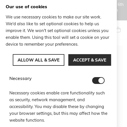
Orders placed during the Summer closure period, from August 6th
Our use of cookies
to August 18th, will be processed and shipped starting from
August 19th.
We use necessary cookies to make our site work.
Skip
We'd also like to set optional cookies to help us
to
Search
My Ca
improve it. We won't set optional cookies unless you
Content
enable them. Using this tool will set a cookie on your
device to remember your preferences.
Skip
to
ALLOW ALL & SAVE
ACCEPT & SAVE
the
end
of
Necessary
the
images
gallery
Necessary cookies enable core functionality such
as security, network management, and
accessibility. You may disable these by changing
your browser settings, but this may affect how the
website functions.