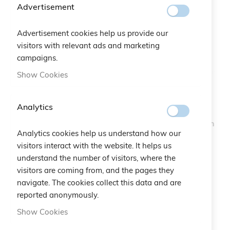
Advertisement
Advertisement cookies help us provide our
visitors with relevant ads and marketing
campaigns.
Show Cookies
Analytics
Braccialetto Eternal
Four-Leaf Clover with
Analytics cookies help us understand how our
Crystals Bracelet
visitors interact with the website. It helps us
€25.00
€30.00
understand the number of visitors, where the
visitors are coming from, and the pages they
navigate. The cookies collect this data and are
reported anonymously.
Show Cookies