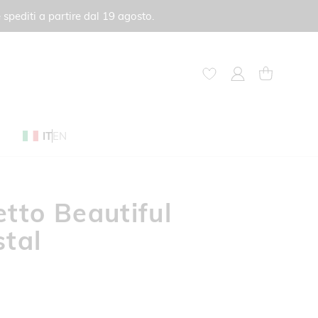
 spediti a partire dal 19 agosto.
My Account
Carrello
IT
EN
etto Beautiful
stal