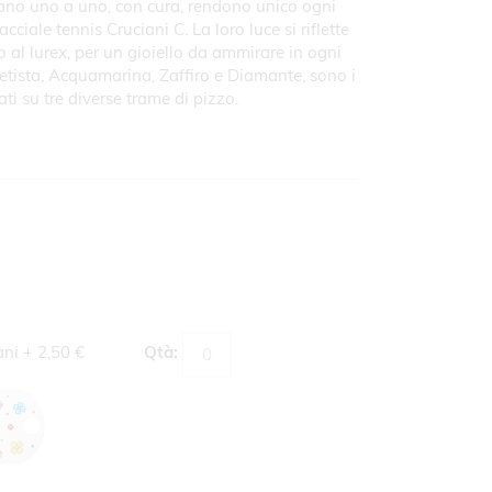
a mano uno a uno, con cura, rendono unico ogni
ciale tennis Cruciani C. La loro luce si riflette
 al lurex, per un gioiello da ammirare in ogni
tista, Acquamarina, Zaffiro e Diamante, sono i
tati su tre diverse trame di pizzo.
ani
+
2,50 €
Qtà: