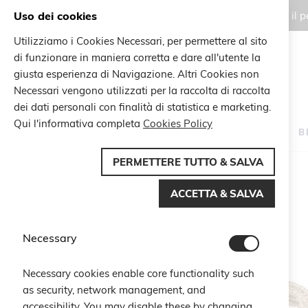
Uso dei cookies
Gli ordini effettuati durante il
Utilizziamo i Cookies Necessari, per permettere al sito
di funzionare in maniera corretta e dare all'utente la
Search
giusta esperienza di Navigazione. Altri Cookies non
Search
Necessari vengono utilizzati per la raccolta di raccolta
dei dati personali con finalità di statistica e marketing.
Qui l'informativa completa
Cookies Policy
HOME
B
PERMETTERE TUTTO & SALVA
Home
Braccialetto Beautiful Multicrystal
ACCETTA & SALVA
Vai
alla
fine
Necessary
della
galleria
di
Necessary cookies enable core functionality such
immagini
as security, network management, and
accessibility. You may disable these by changing