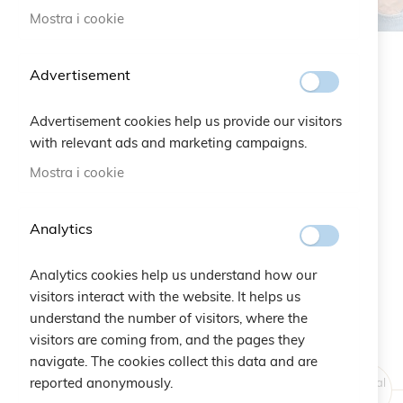
Mostra i cookie
Vai
all'inizio
Advertisement
della
galleria
Advertisement cookies help us provide our visitors
di
with relevant ads and marketing campaigns.
immagini
Mostra i cookie
Analytics
Analytics cookies help us understand how our
visitors interact with the website. It helps us
understand the number of visitors, where the
visitors are coming from, and the pages they
navigate. The cookies collect this data and are
reported anonymously.
Original
Price