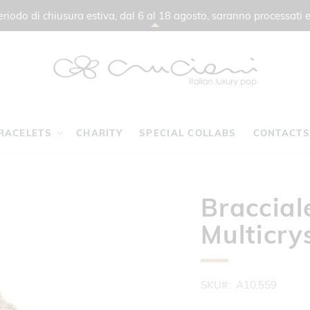
 periodo di chiusura estiva, dal 6 al 18 agosto, saranno processati e
RACELETS
CHARITY
SPECIAL COLLABS
CONTACTS
Braccial
Multicry
SKU
A10.559