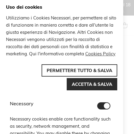
Gli ordini effettuati durante il periodo di chiusura estiva, dal 6 al 18
Uso dei cookies
agosto, saranno processati e spediti a partire dal 19 agosto.
Utilizziamo i Cookies Necessari, per permettere al sito
Salta
al
di funzionare in maniera corretta e dare all'utente la
Search
Carrel
contenuto
giusta esperienza di Navigazione. Altri Cookies non
Necessari vengono utilizzati per la raccolta di
Vai
raccolta dei dati personali con finalità di statistica e
alla
marketing. Qui l'informativa completa
Cookies Policy
fine
della
galleria
PERMETTERE TUTTO & SALVA
di
immagini
ACCETTA & SALVA
Necessary
Necessary cookies enable core functionality such
as security, network management, and
accessibility. You may disable these by changing