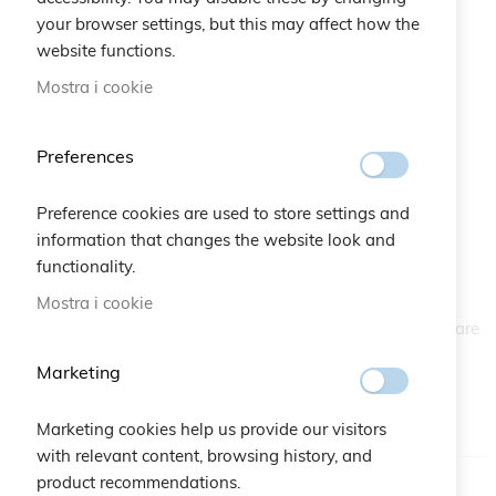
your browser settings, but this may affect how the
website functions.
Mostra i cookie
Preferences
Braccialetto Prosperity
Vai
all'inizio
Preference cookies are used to store settings and
della
SKU
A10.407
galleria
information that changes the website look and
di
functionality.
Una spiga cinge con eleganza il tuo polso. Prosperity è il
immagini
Mostra i cookie
braccialetto unisex in macramè, che rappresenta
abbondanza, ricchezza, gratitudine. Un regalo ideale da fare
a chi si ama, perché lo indossi ogni giorno come
Marketing
portafortuna.
DISPONIBILE
Marketing cookies help us provide our visitors
with relevant content, browsing history, and
product recommendations.
Colore