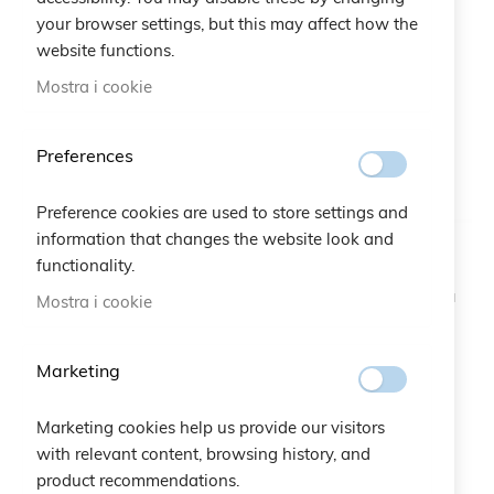
your browser settings, but this may affect how the
website functions.
Mostra i cookie
Preferences
Preference cookies are used to store settings and
information that changes the website look and
functionality.
Braccialetto Ariete
Braccialetto Bilancia
Mostra i cookie
20,00 €
20,00 €
Marketing
Marketing cookies help us provide our visitors
with relevant content, browsing history, and
product recommendations.