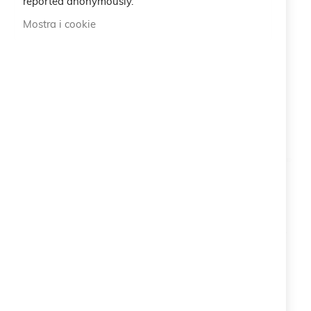
reported anonymously.
Mostra i cookie
Braccialetto Leone
Braccialetto Vergine
20,00 €
20,00 €