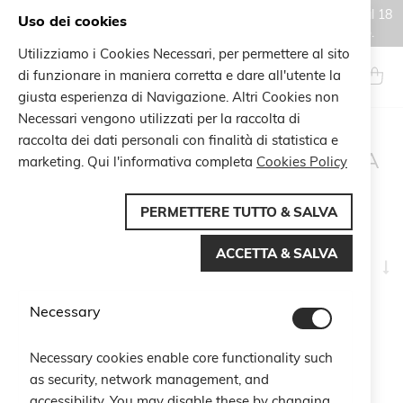
Gli ordini effettuati durante il periodo di chiusura estiva, dal 6 al 18
Uso dei cookies
agosto, saranno processati e spediti a partire dal 19 agosto.
Utilizziamo i Cookies Necessari, per permettere al sito
Salta
al
di funzionare in maniera corretta e dare all'utente la
Search
Carrel
contenuto
giusta esperienza di Navigazione. Altri Cookies non
Necessari vengono utilizzati per la raccolta di
raccolta dei dati personali con finalità di statistica e
RISULTATI DI RICERCA
marketing. Qui l'informativa completa
Cookies Policy
PER:
'ZODIACO+ARIETE'
PERMETTERE TUTTO & SALVA
ACCETTA & SALVA
I
la
di
Necessary
12
elementi
cr
Necessary cookies enable core functionality such
as security, network management, and
accessibility. You may disable these by changing