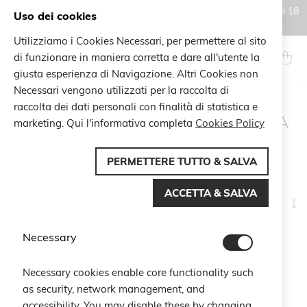
Gli ordini effettuati durante il periodo di chiusura estiva, dal 6 al 18
Uso dei cookies
agosto, saranno processati e spediti a partire dal 19 agosto.
Utilizziamo i Cookies Necessari, per permettere al sito
Salta
al
di funzionare in maniera corretta e dare all'utente la
Search
Carrel
contenuto
giusta esperienza di Navigazione. Altri Cookies non
Necessari vengono utilizzati per la raccolta di
raccolta dei dati personali con finalità di statistica e
RISULTATI DI RICERCA
marketing. Qui l'informativa completa
Cookies Policy
PER: 'ZODIACO
SCOPRIRE'
PERMETTERE TUTTO & SALVA
ACCETTA & SALVA
I
Naviga per
la
di
Necessary
15
elementi
cr
Termini di ricerca correlati
Necessary cookies enable core functionality such
Zodiaco+ariete
as security, network management, and
Zodiaco ariete/
accessibility. You may disable these by changing