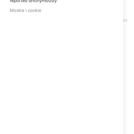
reported anonymously.
Mostra i cookie
Collana Misteri
Braccialetto Capricorno
18,00 €
20,00 €