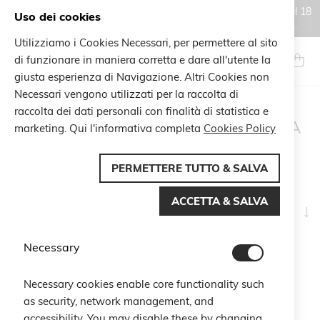
Gli ordini effettuati durante il periodo di chiusura estiva, dal 6 al 18
Uso dei cookies
agosto, saranno processati e spediti a partire dal 19 agosto.
Utilizziamo i Cookies Necessari, per permettere al sito
Salta
al
di funzionare in maniera corretta e dare all'utente la
Search
Carrel
contenuto
giusta esperienza di Navigazione. Altri Cookies non
Necessari vengono utilizzati per la raccolta di
raccolta dei dati personali con finalità di statistica e
RISULTATI DI RICERCA
marketing. Qui l'informativa completa
Cookies Policy
PER: 'ZODIACO
PERCH'
PERMETTERE TUTTO & SALVA
ACCETTA & SALVA
I
Naviga per
la
di
Necessary
15
elementi
cr
Forse intendevi
Necessary cookies enable core functionality such
zodiaco pesco
as security, network management, and
zodiaco perla
accessibility. You may disable these by changing