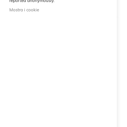
reported anonymously.
Mostra i cookie
Braccialetto Toro
Braccialetto Leone
20,00 €
20,00 €