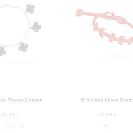
AGGIUNGI
AGGI
Aggiungi al Carrello
ALLA
ALL
tto Flower Garden
Bracciale Croce Ross
LISTA
LIST
DESIDERI
DESI
30,00 €
20,00 €