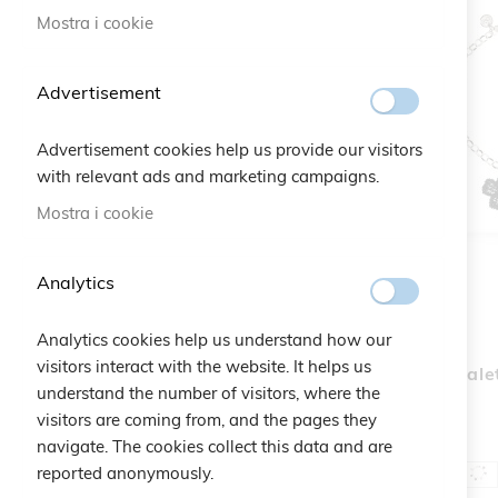
Mostra i cookie
elemento
Sconto 30%
1
elemento
Flash Sales
24
Advertisement
Advertisement cookies help us provide our visitors
La mia lista desideri
with relevant ads and marketing campaigns.
Mostra i cookie
Non ci sono articoli nella lista
desideri.
Analytics
Analytics cookies help us understand how our
visitors interact with the website. It helps us
Bracciale
understand the number of visitors, where the
visitors are coming from, and the pages they
navigate. The cookies collect this data and are
reported anonymously.