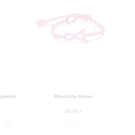
UNGI
AGGIUNGI
Aggiungi al Carrello
Aggiungi al Car
A
ALLA
 Jewels
Bracciale Brave
A
LISTA
DERI
DESIDERI
20,00 €