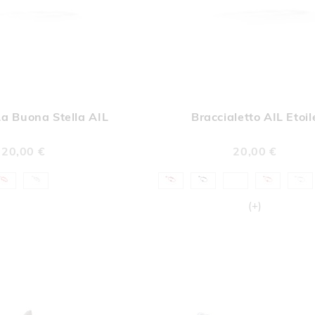
AGGIUNGI
AGGI
Aggiungi al Carrello
ALLA
ALL
La Buona Stella AIL
Braccialetto AIL Etoil
LISTA
LIST
DESIDERI
DESI
20,00 €
20,00 €