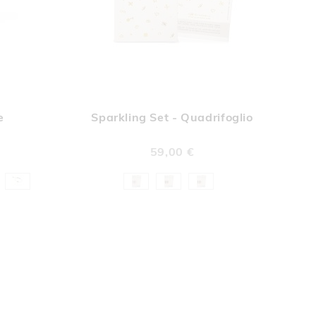
UNGI
AGGIUNGI
Aggiungi al Carrello
Aggiungi al Car
A
ALLA
e
Sparkling Set - Quadrifoglio
A
LISTA
DERI
DESIDERI
59,00 €