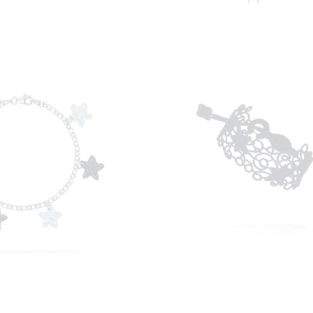
AGGIUNGI
AGGI
Aggiungi al Carrello