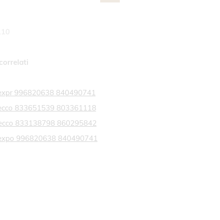
110
correlati
a expr 996820638 840490741
a ecco 833651539 803361118
a ecco 833138798 860295842
ia expo 996820638 840490741