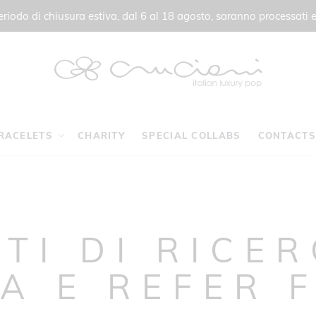
 periodo di chiusura estiva, dal 6 al 18 agosto, saranno processati e
RACELETS
CHARITY
SPECIAL COLLABS
CONTACTS
TI DI RICE
A E REFER 