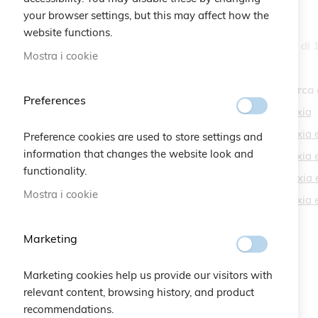
your browser settings, but this may affect how the
website functions.
Articoli
37
-
72
di
Opzioni
Mostra i cookie
Categoria
Termini di ricerca 
Preferences
perla e rose fuxia
elemento
Bracelets
107
perla e rose fuxi
elemento
Preference cookies are used to store settings and
Charity
7
information that changes the website look and
perla e rose fuxi
elemento
Christmas
43
functionality.
perla e rosa fuxi
elemento
Braccialetti
83
Mostra i cookie
perla e rose fux
elemento
Kids
6
Braccialetti Quadrifoglio
Marketing
elemento
Cruciani
8
elemento
Novità Slider Homepage
4
Marketing cookies help us provide our visitors with
elemento
Novità
3
relevant content, browsing history, and product
recommendations.
elemento
Back to Work
12