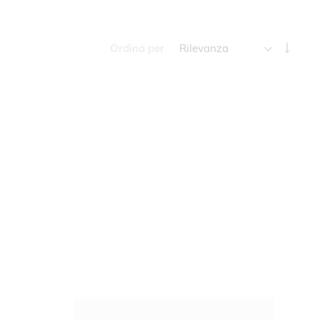
Impos
Ordina per
la
direz
cresc