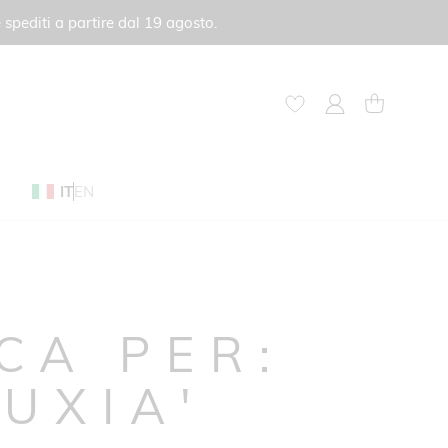
 spediti a partire dal 19 agosto.
My Account
Carrello
IT
EN
RCA PER:
FUXIA'