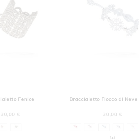
AGGIUNGI
AGGI
Aggiungi al Carrello
ALLA
ALL
ialetto Fenice
Braccialetto Fiocco di Neve
LISTA
LIST
DESIDERI
DESI
30,00 €
30,00 €