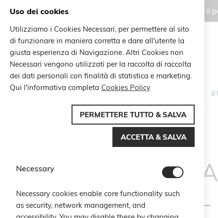
Uso dei cookies
Gli ordini effettuati durante il
Utilizziamo i Cookies Necessari, per permettere al sito
di funzionare in maniera corretta e dare all'utente la
Search
giusta esperienza di Navigazione. Altri Cookies non
Search
Necessari vengono utilizzati per la raccolta di raccolta
dei dati personali con finalità di statistica e marketing.
Qui l'informativa completa
Cookies Policy
HOME
B
PERMETTERE TUTTO & SALVA
Home
Risultati di ricerca per: 'perla e refer fuxia'
ACCETTA & SALVA
RISULTA
Necessary
'PERL
Necessary cookies enable core functionality such
as security, network management, and
accessibility. You may disable these by changing