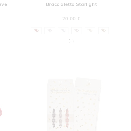
Neve
Braccialetto Starlight
A
LISTA
DERI
DESIDERI
20,00 €