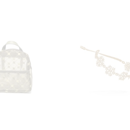
AGGIUNGI
AGGI
Aggiungi al Carrello
ALLA
ALL