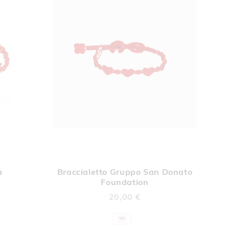
UNGI
AGGIUNGI
Aggiungi al Carrello
Aggiungi al Car
A
ALLA
a
Braccialetto Gruppo San Donato
A
LISTA
Foundation
DERI
DESIDERI
20,00 €