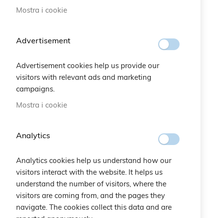
Braccialetto Letters
Braccialetto Cuore
Mostra i cookie
20,00 €
20,00 €
Advertisement
Advertisement cookies help us provide our
visitors with relevant ads and marketing
campaigns.
Mostra i cookie
Analytics
Analytics cookies help us understand how our
visitors interact with the website. It helps us
understand the number of visitors, where the
visitors are coming from, and the pages they
navigate. The cookies collect this data and are