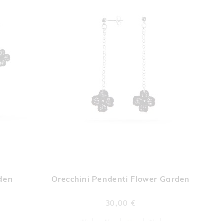
UNGI
AGGIUNGI
Aggiungi al Carrello
Aggiungi al Car
A
ALLA
rden
Orecchini Pendenti Flower Garden
A
LISTA
DERI
DESIDERI
30,00 €