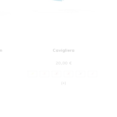
UNGI
AGGIUNGI
Aggiungi al Carrello
Aggiungi al Car
A
ALLA
en
Cavigliera
A
LISTA
DERI
DESIDERI
20,00 €