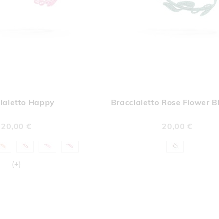
AGGIUNGI
AGGI
Aggiungi al Carrello
ALLA
ALL
ialetto Happy
Braccialetto Rose Flower B
LISTA
LIST
DESIDERI
DESI
20,00 €
20,00 €