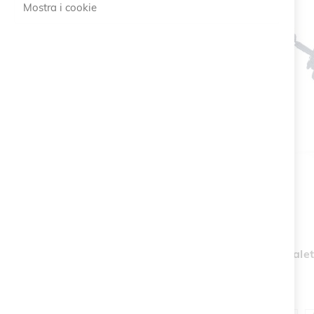
Mostra i cookie
La mia lista desideri
Non ci sono articoli nella lista
desideri.
Bracciale