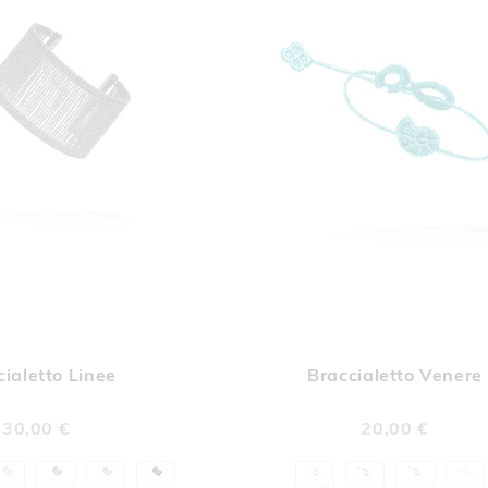
AGGIUNGI
AGGI
Aggiungi al Carrello
ALLA
ALL
cialetto Linee
Braccialetto Venere
LISTA
LIST
DESIDERI
DESI
30,00 €
20,00 €