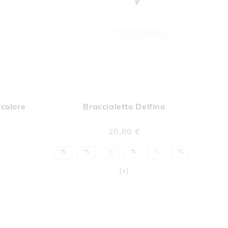
UNGI
AGGIUNGI
Aggiungi al Carrello
Aggiungi al Car
A
ALLA
icolore
Braccialetto Delfino
A
LISTA
DERI
DESIDERI
20,00 €