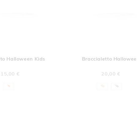
AGGIUNGI
AGGI
Aggiungi al Carrello
ALLA
ALL
tto Halloween Kids
Braccialetto Hallowe
LISTA
LIST
DESIDERI
DESI
15,00 €
20,00 €