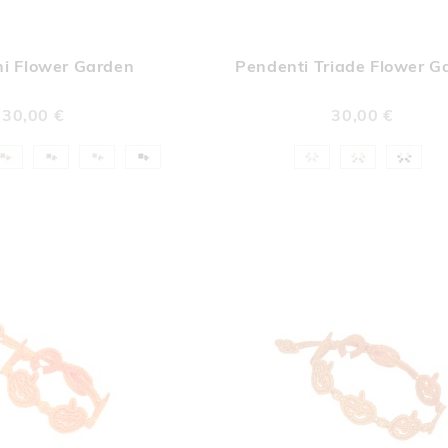
AGGIUNGI
AGGI
Aggiungi al Carrello
ALLA
ALL
ni Flower Garden
Pendenti Triade Flower G
LISTA
LIST
DESIDERI
DESI
30,00 €
30,00 €