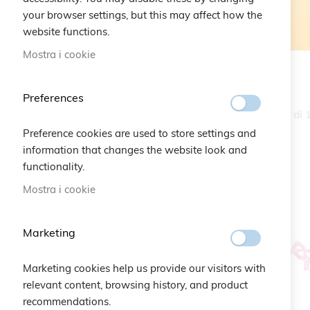
your browser settings, but this may affect how the
website functions.
Mostra i cookie
Home
Bracelets
Preferences
Articoli
37
-
72
di
Opzioni
Preference cookies are used to store settings and
information that changes the website look and
Categoria
functionality.
elemento
Heritage
109
Mostra i cookie
elemento
Jewel
2
Marketing
Prezzo
Marketing cookies help us provide our visitors with
elemento
10,00 €
-
19,99 €
11
relevant content, browsing history, and product
elemento
20,00 €
-
29,99 €
72
recommendations.