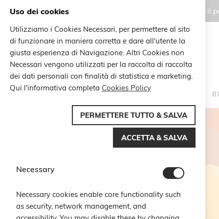
Uso dei cookies
Gli ordini effettuati durante il
Utilizziamo i Cookies Necessari, per permettere al sito
di funzionare in maniera corretta e dare all'utente la
Search
giusta esperienza di Navigazione. Altri Cookies non
Search
Necessari vengono utilizzati per la raccolta di raccolta
dei dati personali con finalità di statistica e marketing.
Qui l'informativa completa
Cookies Policy
HOME
B
PERMETTERE TUTTO & SALVA
ACCETTA & SALVA
Necessary
Necessary cookies enable core functionality such
as security, network management, and
accessibility. You may disable these by changing