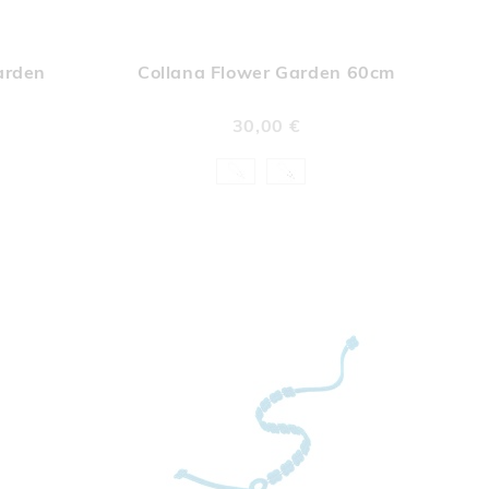
UNGI
AGGIUNGI
Aggiungi al Carrello
Aggiungi al Car
A
ALLA
arden
Collana Flower Garden 60cm
A
LISTA
DERI
DESIDERI
30,00 €