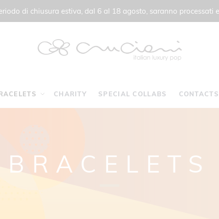
 periodo di chiusura estiva, dal 6 al 18 agosto, saranno processati e
RACELETS
CHARITY
SPECIAL COLLABS
CONTACTS
BRACELETS