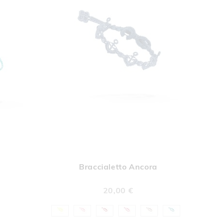
UNGI
AGGIUNGI
Aggiungi al Carrello
Aggiungi al Car
A
ALLA
Braccialetto Ancora
A
LISTA
DERI
DESIDERI
20,00 €