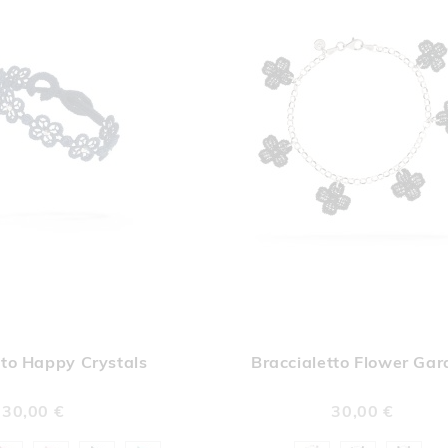
AGGIUNGI
AGGI
Aggiungi al Carrello
ALLA
ALL
tto Happy Crystals
Braccialetto Flower Ga
LISTA
LIST
DESIDERI
DESI
30,00 €
30,00 €