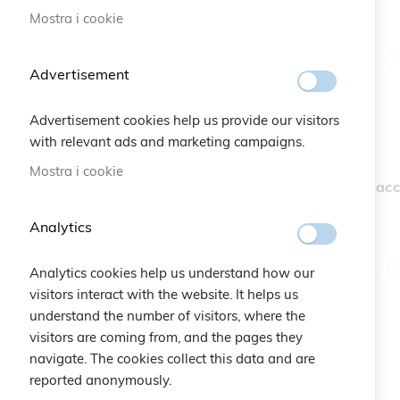
elemento
30,00 €
-
39,99 €
26
Mostra i cookie
elemento
40,00 €
-
49,99 €
2
elemento
50,00 €
e sopra
1
Advertisement
Advertisement cookies help us provide our visitors
Colore
with relevant ads and marketing campaigns.
Mostra i cookie
Bracc
Analytics
Analytics cookies help us understand how our
visitors interact with the website. It helps us
understand the number of visitors, where the
visitors are coming from, and the pages they
navigate. The cookies collect this data and are
reported anonymously.