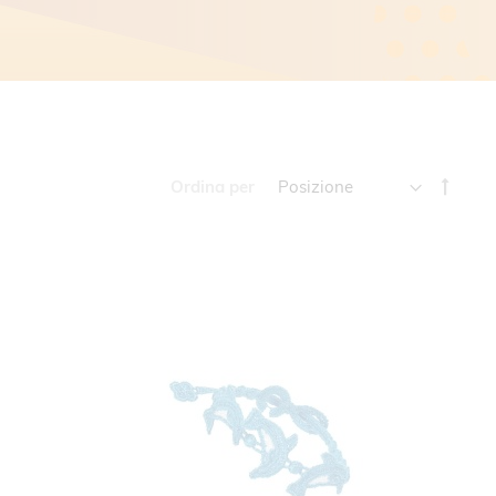
Impos
Ordina per
la
direz
decre