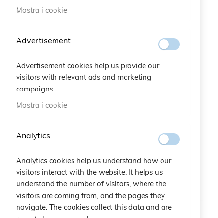
Set Chiave e Lucchetto
Braccialetto Rose
Mostra i cookie
Flower Bicolore
20,00 €
20,00 €
Advertisement
Advertisement cookies help us provide our
visitors with relevant ads and marketing
campaigns.
Mostra i cookie
Analytics
Analytics cookies help us understand how our
visitors interact with the website. It helps us
understand the number of visitors, where the
visitors are coming from, and the pages they
navigate. The cookies collect this data and are