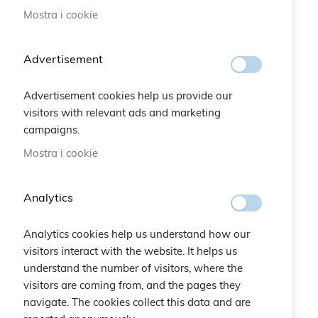
Mostra i cookie
Advertisement
Set Chiave e Lucchetto
Bracciale Brave
Advertisement cookies help us provide our
visitors with relevant ads and marketing
20,00 €
20,00 €
campaigns.
Mostra i cookie
Analytics
Analytics cookies help us understand how our
visitors interact with the website. It helps us
-30%
understand the number of visitors, where the
visitors are coming from, and the pages they
navigate. The cookies collect this data and are