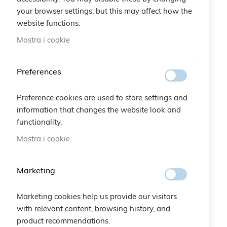
your browser settings, but this may affect how the
perla e rosa fuxia ecco 833138798 860295842
website functions.
perla e rosa fuxia ecco 833651539 803361118
Mostra i cookie
perla e rose fuxia ecco 996820638 840490741
Preferences
-30%
Preference cookies are used to store settings and
information that changes the website look and
functionality.
Mostra i cookie
Marketing
Marketing cookies help us provide our visitors
with relevant content, browsing history, and
product recommendations.