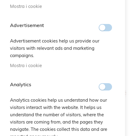
Belty Bag Tulle
Braccialetto Happy
Mostra i cookie
Crystals
94,50 €
135,00 €
30,00 €
Advertisement
Advertisement cookies help us provide our
visitors with relevant ads and marketing
campaigns.
Mostra i cookie
Analytics
Analytics cookies help us understand how our
visitors interact with the website. It helps us
understand the number of visitors, where the
visitors are coming from, and the pages they
navigate. The cookies collect this data and are