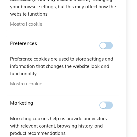
your browser settings, but this may affect how the
perla e rose fuxia ecco 833651539 803361118
website functions.
perla e rosa fuxia ecco 833138798 860295842
Mostra i cookie
perla e rose fuxia expo 996820638 840490741
Preferences
Preference cookies are used to store settings and
information that changes the website look and
functionality.
Mostra i cookie
Marketing
Marketing cookies help us provide our visitors
with relevant content, browsing history, and
product recommendations.