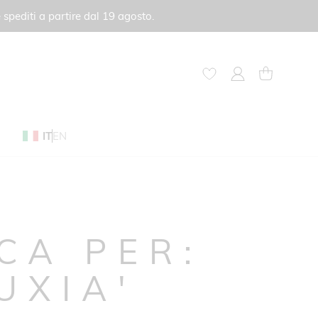
 spediti a partire dal 19 agosto.
My Account
Carrello
IT
EN
RCA PER:
UXIA'