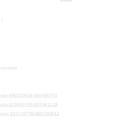
11
correlati
a expr 996820638 840490741
a ecco 833651539 803361118
ia expo 833138798 860295842