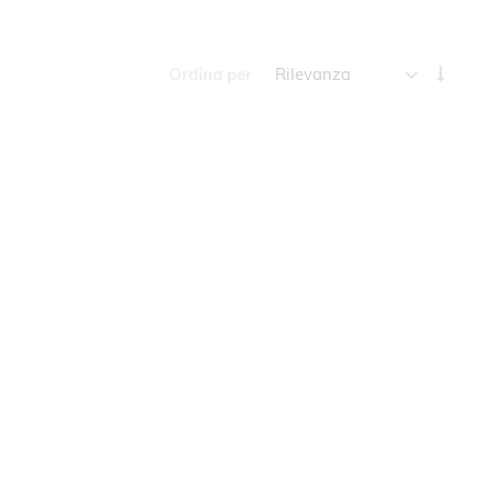
Impos
Ordina per
la
direz
cresc