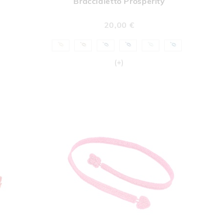
Braccialetto Prosperity
A
LISTA
DERI
DESIDERI
20,00 €