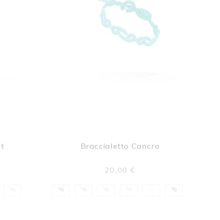
UNGI
AGGIUNGI
Aggiungi al Carrello
Aggiungi al Car
A
ALLA
t
Braccialetto Cancro
A
LISTA
DERI
DESIDERI
20,00 €