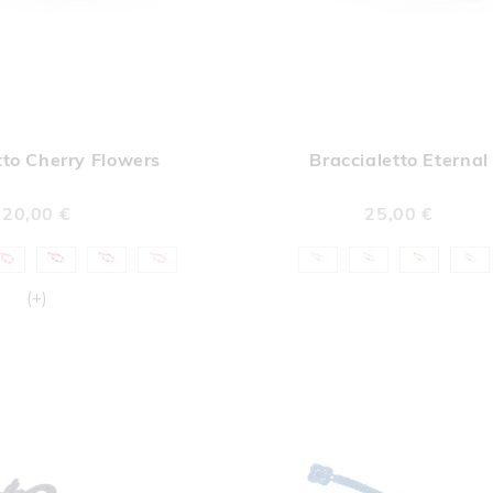
AGGIUNGI
AGGI
Aggiungi al Carrello
ALLA
ALL
tto Cherry Flowers
Braccialetto Eternal
LISTA
LIST
DESIDERI
DESI
20,00 €
25,00 €