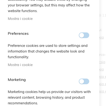
your browser settings, but this may affect how the
website functions.
Articoli
1
-
36
di
1
Opzioni
Mostra i cookie
Categoria
Forse intendevi
Preferences
perla e rose fuxia
elemento
Bracelets
108
elemento
Preference cookies are used to store settings and
Charity
7
information that changes the website look and
elemento
Christmas
44
Termini di ricerca 
functionality.
elemento
Braccialetti
84
perla e rose fucsia
Mostra i cookie
elemento
Kids
6
perla e rose fuxia
Braccialetti Quadrifoglio
perla e rose fuxi
Marketing
elemento
Cruciani
8
perla e rose fuxi
elemento
Novità Slider Homepage
4
perla e rosa fux
Marketing cookies help us provide our visitors with
elemento
Novità
3
relevant content, browsing history, and product
recommendations.
elemento
Back to Work
12