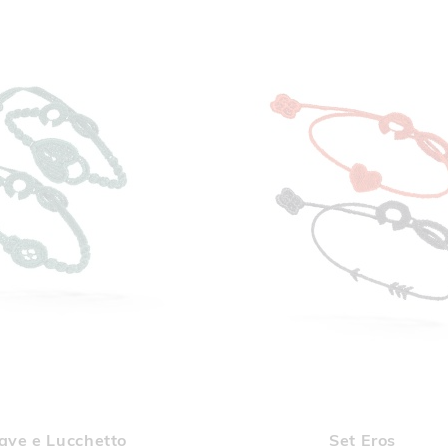
AGGIUNGI
AGGI
Aggiungi al Carrello
ALLA
ALL
ave e Lucchetto
Set Eros