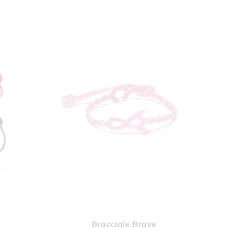
UNGI
AGGIUNGI
Aggiungi al Carrello
Aggiungi al Car
A
ALLA
Bracciale Brave