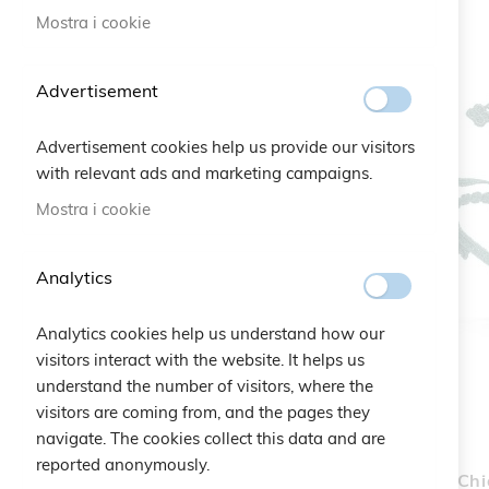
Mostra i cookie
elemento
Sconto 30%
1
elemento
Flash Sales
24
Advertisement
Advertisement cookies help us provide our visitors
La mia lista desideri
with relevant ads and marketing campaigns.
Mostra i cookie
Non ci sono articoli nella lista
desideri.
Analytics
Analytics cookies help us understand how our
visitors interact with the website. It helps us
understand the number of visitors, where the
visitors are coming from, and the pages they
navigate. The cookies collect this data and are
reported anonymously.
Set Chi