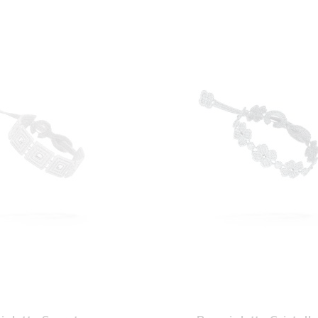
AGGIUNGI
AGGI
Aggiungi al Carrello
ALLA
ALL