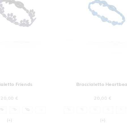
AGGIUNGI
AGGI
Aggiungi al Carrello
ALLA
ALL
ialetto Friends
Braccialetto Heartbea
LISTA
LIST
DESIDERI
DESI
20,00 €
20,00 €