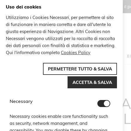
Uso dei cookies
Gli ordini effettuati durante il
Utilizziamo i Cookies Necessari, per permettere al sito
di funzionare in maniera corretta e dare all'utente la
Search
giusta esperienza di Navigazione. Altri Cookies non
Search
Necessari vengono utilizzati per la raccolta di raccolta
dei dati personali con finalità di statistica e marketing.
Qui l'informativa completa
Cookies Policy
HOME
B
PERMETTERE TUTTO & SALVA
Home
Risultati di ricerca per: 'perla e rosa fuxia'
ACCETTA & SALVA
RISULTA
Necessary
'PER
Necessary cookies enable core functionality such
as security, network management, and
accessibility. You may disable these by changing