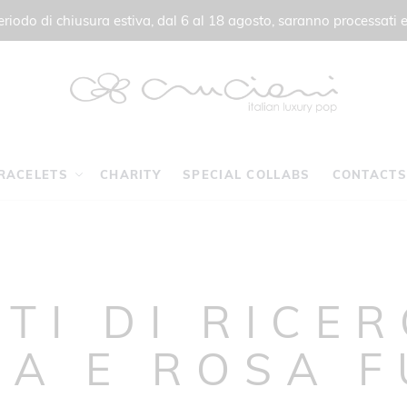
 periodo di chiusura estiva, dal 6 al 18 agosto, saranno processati e
RACELETS
CHARITY
SPECIAL COLLABS
CONTACTS
TI DI RICE
LA E ROSA F