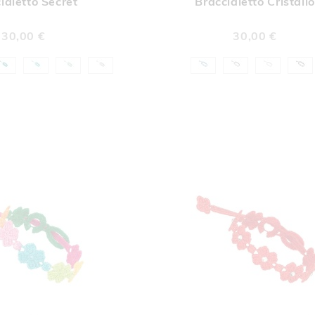
ialetto Secret
Braccialetto Cristallo
LISTA
LIST
DESIDERI
DESI
30,00 €
30,00 €