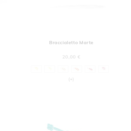
UNGI
AGGIUNGI
Aggiungi al Carrello
Aggiungi al Car
A
ALLA
Braccialetto Marte
A
LISTA
DERI
DESIDERI
20,00 €